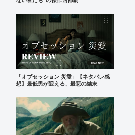
ない者たち”の傑作西部劇
「オブセッション 災愛」【ネタバレ感
想】最低男が迎える、最悪の結末