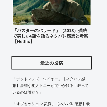
「バスターのバラード」（2018）残酷
で美しい6話を語るネタバレ感想と考察
【Netflix】
最近の投稿
「デッドマンズ・ワイヤー」【ネタバレ感
想】滑稽な犯人トニーが問いかける「狂って
いるのは誰だ？」
「オブセッション 災愛」【ネタバレ感想】最