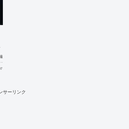
・
撮
ク
07
ンサーリンク