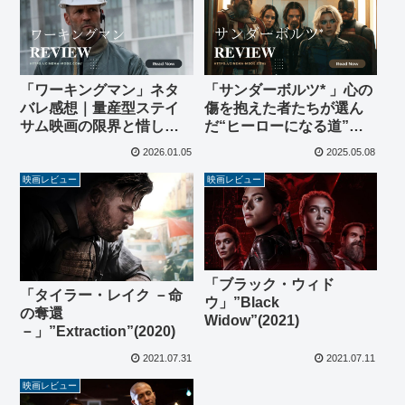
「ワーキングマン」ネタ
「サンダーボルツ* 」心の
バレ感想｜量産型ステイ
傷を抱えた者たちが選ん
サム映画の限界と惜しい
だ“ヒーローになる道”、
設定
もう一つのアベンジャー
2026.01.05
2025.05.08
ズ物語【ネタバレ感想】
映画レビュー
映画レビュー
「ブラック・ウィド
「タイラー・レイク －命
ウ」”Black
の奪還
Widow”(2021)
－」”Extraction”(2020)
2021.07.31
2021.07.11
映画レビュー