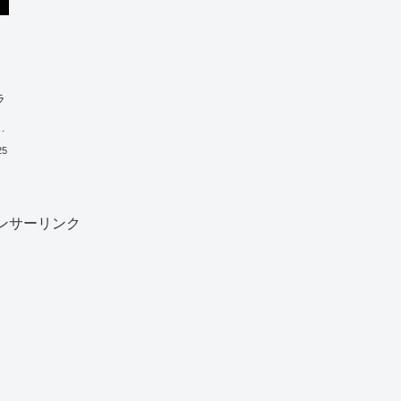
ラ
ギ
25
ンサーリンク