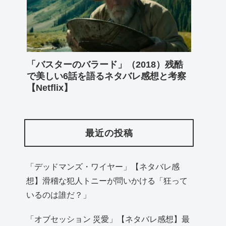
「バスターのバラード」（2018）残酷
で美しい6話を語るネタバレ感想と考察
【Netflix】
最近の投稿
「デッドマンズ・ワイヤー」【ネタバレ感
想】滑稽な犯人トニーが問いかける「狂って
いるのは誰だ？」
「オブセッション 災愛」【ネタバレ感想】最