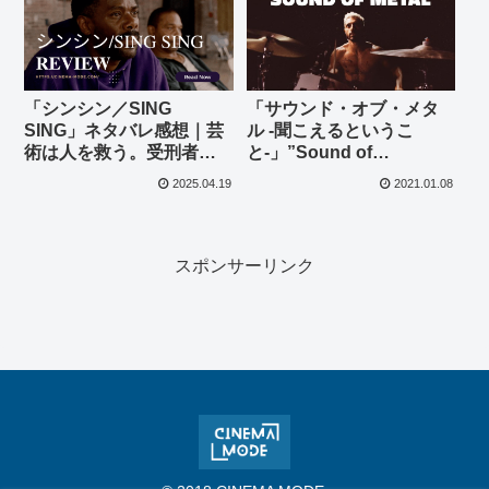
「シンシン／SING
「サウンド・オブ・メタ
SING」ネタバレ感想｜芸
ル -聞こえるというこ
術は人を救う。受刑者と
と-」”Sound of
演劇が交差する、魂の解
Metal”(2020)
2025.04.19
2021.01.08
放と再生の実話
スポンサーリンク