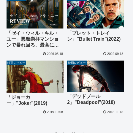
「ゼイ・ウィル・キル・
「ブレット・トレイ
ユー」悪魔崇拝マンショ
ン」”Bullet Train”(2022)
ンで暴れ回る、最高にバ
カで痛快なホラーアクシ
2026.05.18
2022.09.18
ョン【ネタバレ感想】
映画レビュー
映画レビュー
「デッドプール
「ジョーカ
2」”Deadpool”(2018)
ー」”Joker”(2019)
2019.10.08
2018.11.18