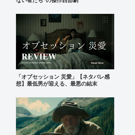
ない者たち”の傑作西部劇
「オブセッション 災愛」【ネタバレ感
想】最低男が迎える、最悪の結末