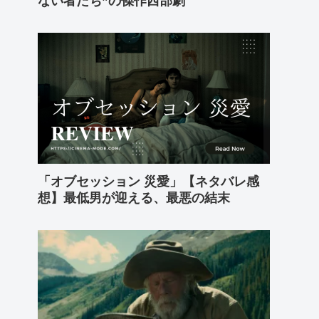
ない者たち”の傑作西部劇
「オブセッション 災愛」【ネタバレ感
想】最低男が迎える、最悪の結末