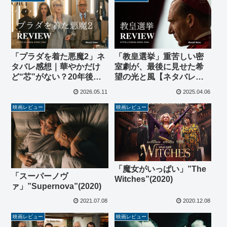
「プラダを着た悪魔2」ネ
「教皇選挙」重苦しい密
タバレ感想｜華やかだけ
室劇が、最後に見せた希
ど“芯”がない？20年後の
望の光と風【ネタバレ考
続編が描いたもの
察】
2026.05.11
2025.04.06
映画レビュー
映画レビュー
「魔女がいっぱい」”The
「スーパーノヴ
Witches”(2020)
ァ」”Supernova”(2020)
2021.07.08
2020.12.08
映画レビュー
映画レビュー