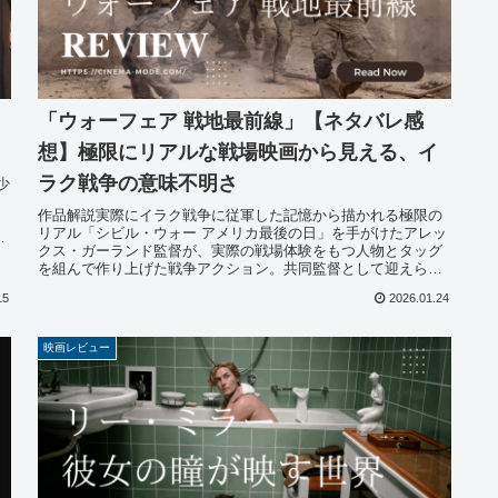
「ウォーフェア 戦地最前線」【ネタバレ感
想】極限にリアルな戦場映画から見える、イ
ラク戦争の意味不明さ
少
・
作品解説実際にイラク戦争に従軍した記憶から描かれる極限の
リアル「シビル・ウォー アメリカ最後の日」を手がけたアレッ
際
クス・ガーランド監督が、実際の戦場体験をもつ人物とタッグ
を組んで作り上げた戦争アクション。共同監督として迎えられ
たのは、同作で...
15
2026.01.24
映画レビュー