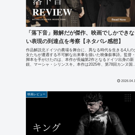
「落下音」難解だが傑作、映画でしかできな
い表現の到達点を考察【ネタバレ感想】
作品解説北ドイツの農場を舞台に、異なる時代を生きる4人の
女たちが遭遇する不可解な出来事を描いた映像叙事詩。監督
脚本を手がけたのは、本作が長編第2作となるドイツ出身の新
鋭、マーシャ・シリンスキ。本作は2025年、第78回カンヌ国
映画祭コ...
2026.04.
映画レビュー