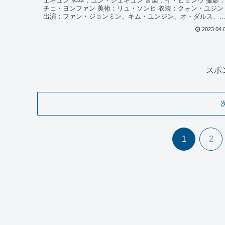
ェギュン 脚本：ユン・ジェギュン 音楽：イ・ビョンウ 撮影
チェ・ヨンファン 美術：リュ・ソンヒ 衣装：クォン・ユジン
出演：ファン・ジョンミン、キム・ユンジン、オ・ダルス、
ム...
2023.04.
スポ
1
2