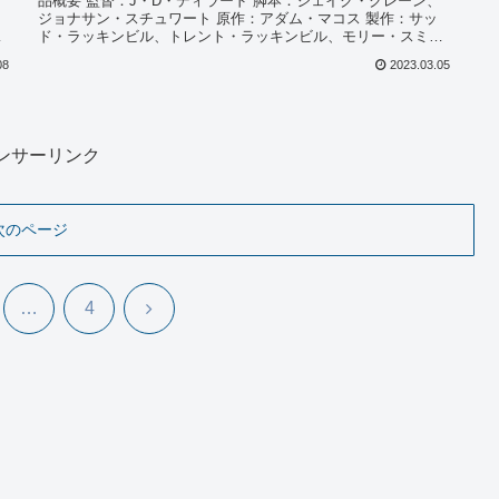
：
品概要 監督：J・D・ディラード 脚本：ジェイク・クレーン、
ジョナサン・スチュワート 原作：アダム・マコス 製作：サッ
キ
ド・ラッキンビル、トレント・ラッキンビル、モリー・スミ
ス、レ...
08
2023.03.05
ンサーリンク
次のページ
次
…
4
へ