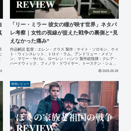
自
「リー・ミラー 彼女の瞳が映す世界」ネタバ
真
レ考察｜女性の視線が捉えた戦争の裏側と“見
えなかった痛み”
第
作品解説 監督：エレン・クラス 製作：ケイト・ソロモン、ケイ
た
ト・ウィンスレット、トロイ・ラム、アンドリュー・メイソ
映
ン、マリー・サバレ、ローレン・ハンツ 製作総指揮：クレア・
シ
ハードウィック、フィノラ・ドワイヤー、トーステン・シュー
マッハー、ク...
01
2025.05.28
映画レビュー