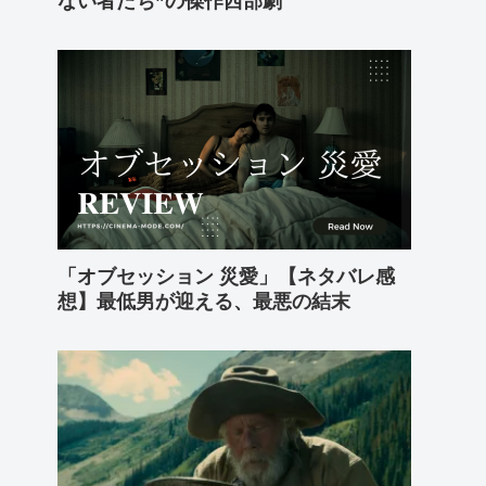
ない者たち”の傑作西部劇
「オブセッション 災愛」【ネタバレ感
想】最低男が迎える、最悪の結末