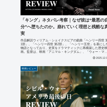
「キング」ネタバレ考察｜なぜ彼は“最悪の
分”へ堕ちたのか。崩れていく理想と残酷な
実
作品解説ウィリアム・シェイクスピアの戯曲「ヘンリー四世 
1部」、「ヘンリー四世 第2部」、「ヘンリー五世」を基にし
物語となっており、史実をドラマティックに再構築した歴史
画。監督は、映画「アニマル・キングダム」、「ウォー・マ
ーン 戦争...
2025.12.
映画レビュー