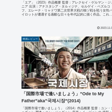
「エア」（2023）作品概要 監督：アレクセイ・ゲルマン・ジ
ニア 出演：アナスタシア・タルィジナ、セルゲイ・ベズルコ
フ、エレーナ・リャドワ第二次世界大戦の独ソ戦を戦う女性
イロットが遭遇する過酷な日々を年代記的に描く作品。これ
で描かれる...
2023.11.
映画レビュー
「国際市場で逢いましょう」”Ode to My
Father”aka”국제시장”(2014)
「国際市場で逢いましょう」（2014）作品概要 監督：ユン・