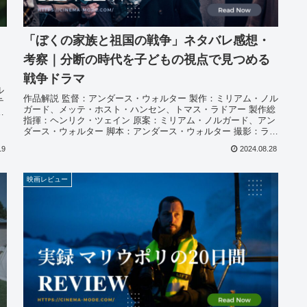
「ぼくの家族と祖国の戦争」ネタバレ感想・
考察｜分断の時代を子どもの視点で見つめる
戦争ドラマ
ル
作品解説 監督：アンダース・ウォルター 製作：ミリアム・ノル
テ
ガード、メッテ・ホスト・ハンセン、トマス・ラドアー 製作総
ク
指揮：ヘンリク・ツェイン 原案：ミリアム・ノルガード、アン
ダース・ウォルター 脚本：アンダース・ウォルター 撮影：ラス
ムス...
19
2024.08.28
映画レビュー