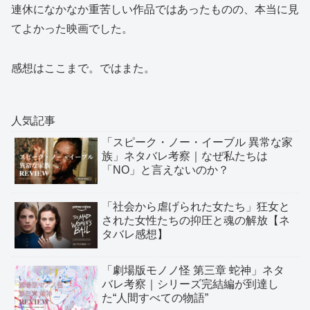
連休になかなか重苦しい作品ではあったものの、本当に見
てよかった映画でした。
感想はここまで。ではまた。
人気記事
「スピーク・ノー・イーブル 異常な家
族」ネタバレ考察｜なぜ私たちは
「NO」と言えないのか？
「社会から虐げられた女たち」狂女と
された女性たちの抑圧と魂の解放【ネ
タバレ感想】
「劇場版モノノ怪 第三章 蛇神」ネタ
バレ考察｜シリーズ完結編が到達し
た“人間すべての物語”