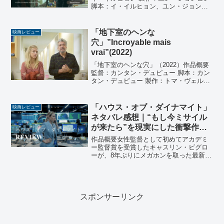
脚本：イ・イルヒョン、ユン・ジョンビ
ン 撮影：ユ・オク 美術：チョン・ウンヨ
ン 衣装：チェ・ヨンヨン 編集：キム・サ
ンボム 音楽：ファン・サンジュン 出演：
「地下室のヘンな
映画レビュー
イ...
穴」”Incroyable mais
vrai”(2022)
「地下室のヘンな穴」（2022）作品概要
監督：カンタン・デュピュー 脚本：カン
タン・デュピュー 製作：トマ・ヴェルア
エジュ、マチュー・ヴェルアエジュ 音
楽：ジョン・サント 撮影：カンタン・デ
ュピュー 編集：カンタン・デュピュー 出
「ハウス・オブ・ダイナマイト」
映画レビュー
演：ラン...
ネタバレ感想｜“もし今ミサイル
が来たら”を現実にした衝撃作
【Netflix】
作品概要女性監督として初めてアカデミ
ー監督賞を受賞したキャスリン・ビグロ
ーが、8年ぶりにメガホンを取った最新
作。「ハート・ロッカー」、「ゼロ・ダ
ーク・サーティ」に続く緊迫のポリティ
カルスリラーで、Netflixにて2025年10月
24日より...
スポンサーリンク