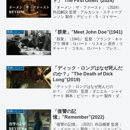
ト」”The First Omen”(2024)
「オーメン：ザ・ファースト」（2024）
作品解説 監督：アルカシャ・スティーブ
ンソン 製作：デビッド・S・ゴイヤー、
キース・レビン 製作総指揮：ティム・ス
ミス キャラクター 創造：デビッド・セル
ツァー 原案：ベン・ジャコビー 脚本：テ
「群衆」”Meet John Doe”(1941)
映画レビュー
ィム・...
「群衆」（1941） 監督：フランク・キャ
プラ 脚本：ロバート・リスキン 原作：リ
チャード・コネル、ロバート・プレスネ
ル 製作：フランク・キャプラ 音楽：ディ
ミトリ・ティオムキン 撮影：ジョージ・
バーンズ 出演：ゲイリー・クーパー、バ
ーバラ...
「ディック・ロングはなぜ死んだ
映画レビュー
のか？」”The Death of Dick
Long”(2019)
「ディック・ロングはなぜ死んだの
か？」（2019） 監督：ダニエル・シャイ
ナート 脚本：ビリー・チュー 製作：ダニ
エル・シャイナート ジョナサン・ワン メ
ロディ・シスク 音楽：アンディ・ハル ロ
バート・マクダウェル 撮影：アシュレ
「復讐の記
映画レビュー
イ・コナー...
憶」”Remember”(2022)
「復讐の記憶」（2022）作品概要 監督：
イ・イルヒョン 製作：ユン・ジョンビン