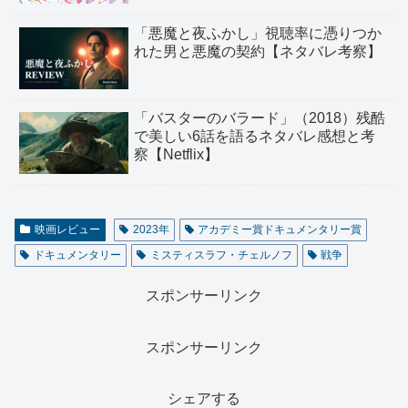
「悪魔と夜ふかし」視聴率に憑りつか
れた男と悪魔の契約【ネタバレ考察】
「バスターのバラード」（2018）残酷
で美しい6話を語るネタバレ感想と考
察【Netflix】
映画レビュー
2023年
アカデミー賞ドキュメンタリー賞
ドキュメンタリー
ミスティスラフ・チェルノフ
戦争
スポンサーリンク
スポンサーリンク
シェアする