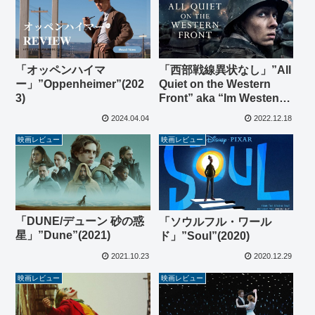
「オッペンハイマ
「西部戦線異状なし」”All
ー」”Oppenheimer”(202
Quiet on the Western
3)
Front” aka “Im Westen
nichts Neues”(2022)
2024.04.04
2022.12.18
映画レビュー
映画レビュー
「DUNE/デューン 砂の惑
「ソウルフル・ワール
星」”Dune”(2021)
ド」”Soul”(2020)
2021.10.23
2020.12.29
映画レビュー
映画レビュー