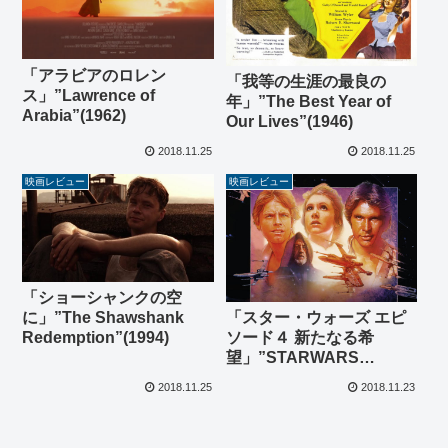
「アラビアのロレン
「我等の生涯の最良の
ス」”Lawrence of
年」”The Best Year of
Arabia”(1962)
Our Lives”(1946)
2018.11.25
2018.11.25
映画レビュー
映画レビュー
「ショーシャンクの空
「スター・ウォーズ エピ
に」”The Shawshank
ソード４ 新たなる希
Redemption”(1994)
望」”STARWARS
Episode IV A New
2018.11.25
2018.11.23
Hope”(1977)