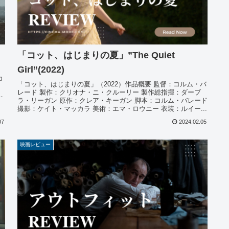
「コット、はじまりの夏」”The Quiet
Girl”(2022)
ィ
カ
「コット、はじまりの夏」（2022）作品概要 監督：コルム・バ
レード 製作：クリオナ・ニ・クルーリー 製作総指揮：ダーブ
ス
ラ・リーガン 原作：クレア・キーガン 脚本：コルム・バレード
撮影：ケイト・マッカラ 美術：エマ・ロウニー 衣装：ルイー...
07
2024.02.05
映画レビュー