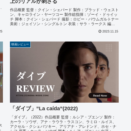
上のリアルが刺さる
、
作品概要 監督：クイン・シェパード 製作：ブラッド・ウェスト
ン、キャロライン・ヤーツコー 製作総指揮：ゾーイ・ドゥイッ
チ 脚本：クイン・シェパード 撮影：ロビー・バウムガルトナー
美術：ジェイソン・シングルトン 衣装：サラ・ラークス 編
集：...
25
2023.11.15
映画レビュー
「ダイブ」”La caída”(2022)
「ダイブ」（2022）作品概要 監督：ルシア・プエンソ 製作：
カーラ・ソウザ、アナ・ラウラ・ラスコン、ラミロ・ルイス、
ス
アクセル・クシェバツキー、アリアナ・アレドンド、ホセ・ナ
ト