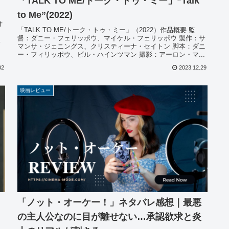
「TALK TO ME/トーク・トゥ・ミー」”Talk
to Me”(2022)
オ
「TALK TO ME/トーク・トゥ・ミー」（2022）作品概要 監
督：ダニー・フェリッポウ、マイケル・フェリッポウ 製作：サ
ス
マンサ・ジェニングス、クリスティーナ・セイトン 脚本：ダニ
ー・フィリッポウ、ビル・ハインツマン 撮影：アーロン・マ...
02
2023.12.29
映画レビュー
「ノット・オーケー！」ネタバレ感想｜最悪
の主人公なのに目が離せない…承認欲求と炎