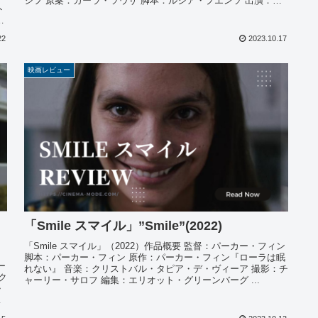
シフ 原案：カーラ・ソウザ 脚本：ルシア・プエンソ 出演：カ
ト
ーラ・...
ス
22
2023.10.17
映画レビュー
「Smile スマイル」”Smile”(2022)
「Smile スマイル」（2022）作品概要 監督：パーカー・フィン
脚本：パーカー・フィン 原作：パーカー・フィン『ローラは眠
ー
れない』 音楽：クリストバル・タピア・デ・ヴィーア 撮影：チ
ク
ャーリー・サロフ 編集：エリオット・グリーンバーグ ...
・
イ