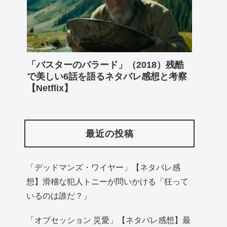
「バスターのバラード」（2018）残酷
で美しい6話を語るネタバレ感想と考察
【Netflix】
最近の投稿
「デッドマンズ・ワイヤー」【ネタバレ感
想】滑稽な犯人トニーが問いかける「狂って
いるのは誰だ？」
「オブセッション 災愛」【ネタバレ感想】最