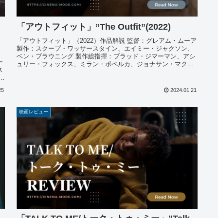
「アウトフィット」”The Outfit”(2022)
「アウトフィット」（2022）作品解説 監督：グレアム・ムーア
製作：スクープ・ワッサースタイン、エイミー・ジャクソン、
ベン・ブラウニング 製作総指揮：ブラッド・ジマーマン、アシ
ー
ュリー・フォックス、ミラン・ポペルカ、ジョナサン・マクレ
ス
イン ...
ロ
25
2024.01.21
映画レビュー