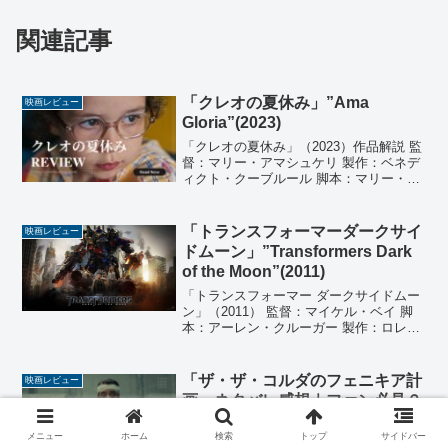
関連記事
「クレオの夏休み」”Ama
映画レビュー
Gloria”(2023)
「クレオの夏休み」（2023）作品解説 監
督：マリー・アマシュケリ 製作：ベネデ
ィクト・クーブルール 脚本：マリー・ア
マシュケリ、ポーリーヌ・ゲナ 撮影：イ
ネス・タバラン 編集：スザナ・ペドロ 音
楽：ファニー・マルタン アニメーショ
「トランスフォーマーダークサイ
映画レビュー
ン：アリ...
ドムーン」”Transformers Dark
of the Moon”(2011)
「トランスフォーマー ダークサイドムー
ン」（2011） 監督：マイケル・ベイ 脚
本：アーレン・クルーガー 製作：ロレン
ツォ・ディ・ボナヴェンチュラ、イア
ン・ブライス、トム・デサント、ドン・
マーフィ 製作総指揮：スティーブン・ス
「ザ・ザ・コルダのフェニキア計
映画レビュー
ピルバーグ、マ...
画」ネタバレ感想｜ファン必見？
それとも自己陶酔の停滞？
メニュー
ホーム
検索
トップ
サイドバー
作品概要ウェス・アンダーソン監督が描