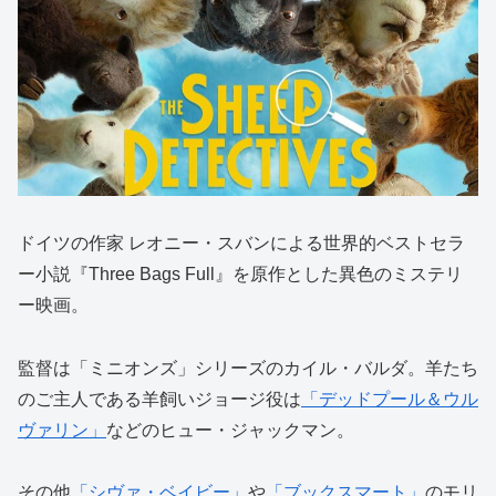
ドイツの作家
レオニー・スバン
による世界的ベストセラ
ー小説『Three Bags Full』を原作とした異色のミステリ
ー映画。
監督は「ミニオンズ」シリーズのカイル・バルダ。羊たち
のご主人である羊飼いジョージ役は
「デッドプール＆ウル
ヴァリン」
などのヒュー・ジャックマン。
その他
「シヴァ・ベイビー」
や
「ブックスマート」
のモリ