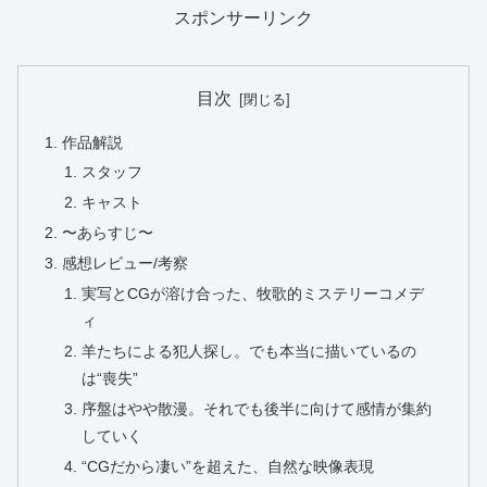
スポンサーリンク
目次
作品解説
スタッフ
キャスト
〜あらすじ〜
感想レビュー/考察
実写とCGが溶け合った、牧歌的ミステリーコメデ
ィ
羊たちによる犯人探し。でも本当に描いているの
は“喪失”
序盤はやや散漫。それでも後半に向けて感情が集約
していく
“CGだから凄い”を超えた、自然な映像表現