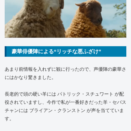
豪華俳優陣による“リッチな悪ふざけ”
あまり前情報を入れずに観に行ったので、声優陣の豪華さ
にはかなり驚きました。
長老的で頭の硬い羊には
パトリック・スチュワート
が配
役されていますし、今作で私が一番好きだった羊・セバス
チャンには
ブライアン・クランストン
が声を当てていま
す。