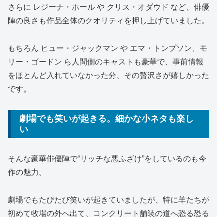
さらに
レジーナ・ホール
や
クリス・オダウド
など、俳優
陣の良さも作品全体のクオリティを押し上げていました。
もちろん
ヒュー・ジャックマン
や
エマ・トンプソン
、
モ
リー・ゴードン
ら人間側のキャストも豪華で、事前情報
をほとんど入れていなかった分、その贅沢さが嬉しかった
です。
劇場でも笑いが起きる。細かな小ネタも楽し
い
そんな豪華俳優陣で“リッチな悪ふざけ”をしているのも今
作の魅力。
劇場でもたびたび笑いが起きていましたが、特に羊たちが
初めて牧場の外へ出て、コンクリート舗装の道へ恐る恐る