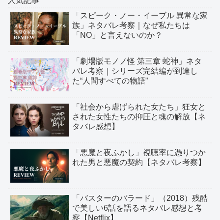
人気記事
「スピーク・ノー・イーブル 異常な家
族」ネタバレ考察｜なぜ私たちは
「NO」と言えないのか？
「劇場版モノノ怪 第三章 蛇神」ネタ
バレ考察｜シリーズ完結編が到達し
た“人間すべての物語”
「社会から虐げられた女たち」狂女と
された女性たちの抑圧と魂の解放【ネ
タバレ感想】
「悪魔と夜ふかし」視聴率に憑りつか
れた男と悪魔の契約【ネタバレ考察】
「バスターのバラード」（2018）残酷
で美しい6話を語るネタバレ感想と考
察【Netflix】