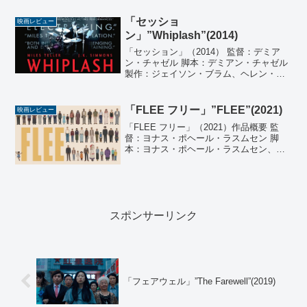
アの未来部門で上映されたイランの作
品。なぜか人が死なず、老人で溢れかえ
「セッショ
映画レビュー
る村を描く物語。...
ン」”Whiplash”(2014)
「セッション」（2014） 監督：デミア
ン・チャゼル 脚本：デミアン・チャゼル
製作：ジェイソン・ブラム、ヘレン・エ
スタブルック、ミシェル・リトヴァク、
デヴィッド・ランカスター 製作総指揮：
ジェイソン・ライトマン、コウパー・サ
「FLEE フリー」”FLEE”(2021)
映画レビュー
ミュエルソン、...
「FLEE フリー」（2021）作品概要 監
督：ヨナス・ポヘール・ラスムセン 脚
本：ヨナス・ポヘール・ラスムセン、ア
ミン・ナワビ 製作：モニカ・ヘルストレ
ム、シーネ・ビュレ・ソーレンセン、シ
ャルロット・ドゥ・ラ・グルネリ 製作総
指揮：リズ・...
スポンサーリンク
「フェアウェル」”The Farewell”(2019)