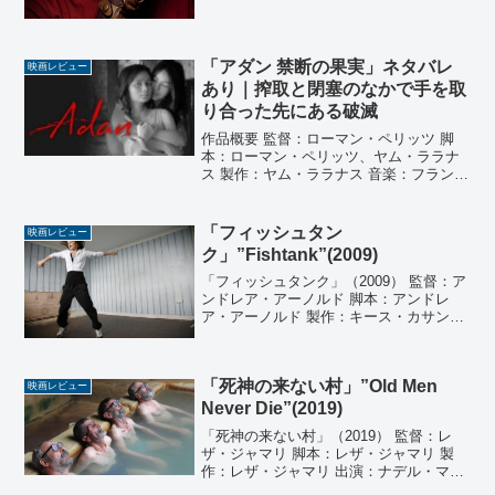
トリック 製作総指揮：ダニエル・ルピ、
ベアトリス・セケイラ 音楽： マイケル・
エイブル...
「アダン 禁断の果実」ネタバレ
映画レビュー
あり｜搾取と閉塞のなかで手を取
り合った先にある破滅
作品概要 監督：ローマン・ペリッツ 脚
本：ローマン・ペリッツ、ヤム・ララナ
ス 製作：ヤム・ララナス 音楽：フランシ
ス・デ・ヴェイラ 撮影：アルバート・バ
ンゾン 出演：レン・エスカノ、シンデ
ィ・ミランダ、ベンボル・ロッコ、エ
「フィッシュタン
映画レビュー
ピ・キゾン 他山奥...
ク」”Fishtank”(2009)
「フィッシュタンク」（2009） 監督：ア
ンドレア・アーノルド 脚本：アンドレ
ア・アーノルド 製作：キース・カサンダ
ー 製作総指揮：クリスティーン・ランガ
ン 撮影：ロビー・ライアン 編集：ニコ
ラ・ショードゥルジュ 出演：ケイティ・
「死神の来ない村」”Old Men
ジャーヴィ...
映画レビュー
Never Die”(2019)
「死神の来ない村」（2019） 監督：レ
ザ・ジャマリ 脚本：レザ・ジャマリ 製
作：レザ・ジャマリ 出演：ナデル・マー
ディル 他第32回東京国際映画祭のアジ