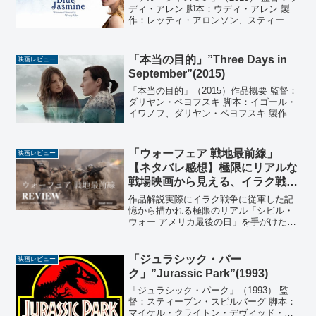
ディ・アレン 脚本：ウディ・アレン 製
作：レッティ・アロンソン、スティーヴ
ン・テネンバウム、エドワード・ウォル
ソン 製作総指揮：レロイ・シェクター、
アダム・Ｂ・スターン 撮影：ハビエル・
「本当の目的」”Three Days in
映画レビュー
アギーレサロ...
September”(2015)
「本当の目的」（2015）作品概要 監督：
ダリヤン・ペヨフスキ 脚本：イゴール・
イワノフ、ダリヤン・ペヨフスキ 製作：
トミ・サルコヴスキ 音楽：アレクサンダ
ー・ダリヤン・ペヨフスキ 撮影：ディ
モ・ポポフ 編集：ヴァルジマール・パヴ
「ウォーフェア 戦地最前線」
映画レビュー
ロフスキ ...
【ネタバレ感想】極限にリアルな
戦場映画から見える、イラク戦争
の意味不明さ
作品解説実際にイラク戦争に従軍した記
憶から描かれる極限のリアル「シビル・
ウォー アメリカ最後の日」を手がけたア
レックス・ガーランド監督が、実際の戦
場体験をもつ人物とタッグを組んで作り
上げた戦争アクション。共同監督として
「ジュラシック・パー
映画レビュー
迎えられたのは、同作で...
ク」”Jurassic Park”(1993)
「ジュラシック・パーク」（1993） 監
督：スティーブン・スピルバーグ 脚本：
マイケル・クライトン・デヴィッド・コ