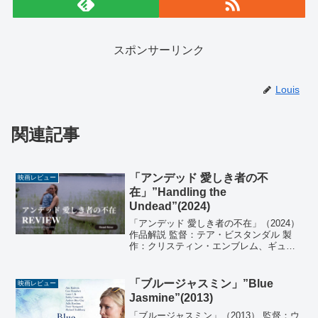
スポンサーリンク
Louis
関連記事
「アンデッド 愛しき者の不
映画レビュー
在」”Handling the
Undead”(2024)
「アンデッド 愛しき者の不在」（2024）
作品解説 監督：テア・ビスタンダル 製
作：クリスティン・エンブレム、ギュ
リ・ネビー 製作総指揮：スバイニュン・
ゴリモ、エミリー・トーマス 原作：ヨ
ン・アイヴィデ・リンドクヴィスト 脚
「ブルージャスミン」”Blue
映画レビュー
本：ヨン・アイヴ...
Jasmine”(2013)
「ブルージャスミン」（2013） 監督：ウ