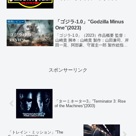
ープ 原作：マイケル・クライトン 「ジ
ュラシック・パーク」 製作：キャスリー
ン・ケネディ、ジェラルド・Ｒ・モーレ
ン 音楽：ジョ...
「ゴジラ-1.0」”Godzilla Minus
映画レビュー
One”(2023)
「ゴジラ-1.0」（2023）作品概要 監督：
山崎貴 脚本：山崎貴 製作：山田兼司、岸
田一晃、阿部豪、守屋圭一郎 製作総指
揮：市川南、臼井央、阿部秀司 音楽：佐
藤直紀、伊福部昭 撮影：柴崎幸三 編集：
宮島竜治 出演者：神木隆之介、浜辺美
波、...
スポンサーリンク
「ターミネーター3」”Terminator 3: Rise
of the Machines”(2003)
「トレイン・ミッション」”The