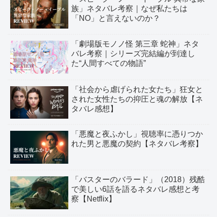
族」ネタバレ考察｜なぜ私たちは
「NO」と言えないのか？
「劇場版モノノ怪 第三章 蛇神」ネタ
バレ考察｜シリーズ完結編が到達し
た“人間すべての物語”
「社会から虐げられた女たち」狂女と
された女性たちの抑圧と魂の解放【ネ
タバレ感想】
「悪魔と夜ふかし」視聴率に憑りつか
れた男と悪魔の契約【ネタバレ考察】
「バスターのバラード」（2018）残酷
で美しい6話を語るネタバレ感想と考
察【Netflix】