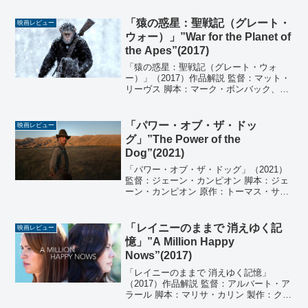
「猿の惑星：聖戦記（グレート・
映画レビュー
ウォー）」”War for the Planet of
the Apes”(2017)
「猿の惑星：聖戦記（グレート・ウォ
ー）」（2017）作品解説 監督：マット・
リーヴス 脚本：マーク・ボンバック、マ
ット・リーヴス 原作：リック・ジャッフ
ァ、アマンダ・シルヴァー 製作：ピータ
ー・チャーニン、ディラン・クラーク、
「パワー・オブ・ザ・ドッ
映画レビュー
リック・ジャッ...
グ」”The Power of the
Dog”(2021)
「パワー・オブ・ザ・ドッグ」（2021）
監督：ジェーン・カンピオン 脚本：ジェ
ーン・カンピオン 原作：トーマス・サヴ
ェージ 製作：エミール・シャーマン、イ
アン・カニング、ロジェ・フラピエ、ジ
ェーン・カンピオン、タニヤ・セガッチ
「レイニーのままで 消えゆく記
映画レビュー
アン 音楽：...
憶」”A Million Happy
Nows”(2017)
「レイニーのままで 消えゆく記憶」
（2017）作品解説 監督：アルバート・ア
ラール 脚本：マリサ・カリン 製作：クリ
スタル・チャペル、クリスタ・モリス、