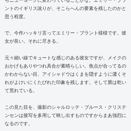
らニューヨークに変わっていることかな。エミリー・ブラ
ントのイギリス訛りが、そこらへんの要素を残したのかと
思う程度。
で、今作ハッキリ言ってエミリー・ブラント様様です。彼
女が良い。それに尽きる。
元々細い線でキュートな感じのある彼女ですが、メイクの
おかげもありやつれ具合が素晴らしい。焦点が合ってるの
かわからない目、アイシャドウはくまを隠すように濃くそ
れがよけいにくたびれた印象を残します。そして唇は乾い
て荒れている。
この見た目を、撮影のシャルロッテ・ブルース・クリステ
ンセンは接写を多用して映し出すものですからまあ強烈に
なるのです。