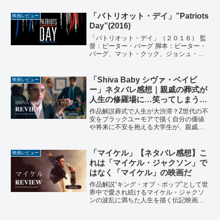
ヒラリー・B・スミス 製作総指揮：マリ
サ・カリン 音楽：ステファン・グラッツ
「パトリオット・デイ」”Patriots
映画レビュー
ィアーノ 撮...
Day”(2016)
「パトリオット・デイ」（２０１６） 監
督：ピーター・バーグ 脚本：ピーター・
バーグ、マット・クック、ジョシュ・ゼ
ッツマー 原案：ピーター・バーグ、マッ
ト・クック、ポール・タマシー、エリッ
ク・ジョンソン 製作：スコット・ステュ
「Shiva Baby シヴァ・ベイビ
映画レビュー
ーバー、ディラン...
ー」ネタバレ感想｜親戚の葬式が
人生の修羅場に…笑ってしまうブ
ラックコメディ
作品解説葬式で人生が大渋滞？Z世代の不
安をブラックユーモアで描く自分の価値
や将来に不安を抱える大学生が、親戚の
葬儀をきっかけに精神的な崩壊寸前まで
追い込まれていく数時間を描いたコメデ
ィドラマ。ユダヤ教の葬儀儀式「シヴ
「マイケル」【ネタバレ感想】こ
映画レビュー
ァ」の場という閉鎖的な空...
れは「マイケル・ジャクソン」で
はなく「マイケル」の映画だ
作品解説“キング・オブ・ポップ”として世
界中で愛され続けるマイケル・ジャクソ
ンの波乱に満ちた人生を描く伝記映画。
監督は「トレーニング デイ」、「イコラ
イザー」シリーズのアントワン・フーク