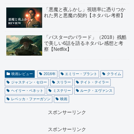
「悪魔と夜ふかし」視聴率に憑りつか
れた男と悪魔の契約【ネタバレ考察】
「バスターのバラード」（2018）残酷
で美しい6話を語るネタバレ感想と考
察【Netflix】
映画レビュー
2016年
エミリー・ブラント
クライム
ジャスティン・セロー
スリラー
テイト・テイラー
ヘイリー・ベネット
ミステリー
ルーク・エヴァンス
レベッカ・ファーガソン
映画
スポンサーリンク
スポンサーリンク