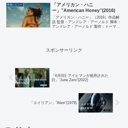
「アメリカン・ハニ
映画レビュー
ー」”American Honey”(2016)
「アメリカン・ハニー」（2016）作品解
説 監督：アンドレア・アーノルド 脚本：
アンドレア・アーノルド 製作：トーマ
ス・ベンスキー、ラース・クヌードセ
ン、ルーカス・オチョア、ジェイ・ヴァ
ン・ホイ、アリス・ウェインバーグ 撮
影：ロビー・ライア...
スポンサーリンク
「6月0日 アイヒマンが処刑された
日」”June Zero”(2022)
「エイリアン」”Alien”(1979)