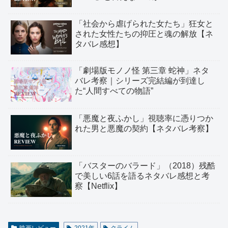
「社会から虐げられた女たち」狂女と
された女性たちの抑圧と魂の解放【ネ
タバレ感想】
「劇場版モノノ怪 第三章 蛇神」ネタ
バレ考察｜シリーズ完結編が到達し
た“人間すべての物語”
「悪魔と夜ふかし」視聴率に憑りつか
れた男と悪魔の契約【ネタバレ考察】
「バスターのバラード」（2018）残酷
で美しい6話を語るネタバレ感想と考
察【Netflix】
映画レビュー
2021年
クライム