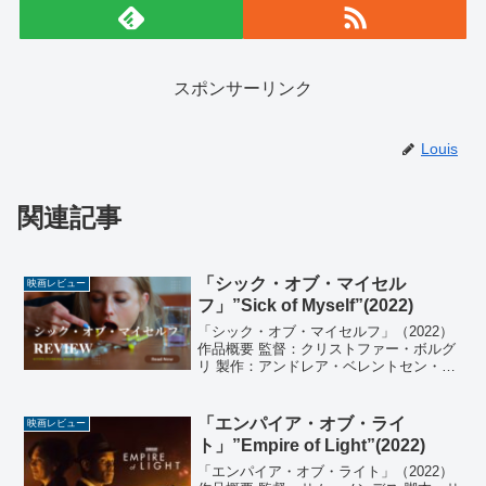
スポンサーリンク
Louis
関連記事
「シック・オブ・マイセル
映画レビュー
フ」”Sick of Myself”(2022)
「シック・オブ・マイセルフ」（2022）
作品概要 監督：クリストファー・ボルグ
リ 製作：アンドレア・ベレントセン・オ
ットマール、ディベケ・ビョルクリー・
グラーベル 製作総指揮：トム・エリク・
シェセト、ミケール・フライシャー 脚
「エンパイア・オブ・ライ
映画レビュー
本：クリストフ...
ト」”Empire of Light”(2022)
「エンパイア・オブ・ライト」（2022）