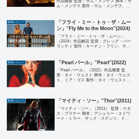
作品概要 監督：サム・メンデス 脚本：サ
ム・メンデス 製作：サム・メンデス、ピ
ッパ・ハリス 製作総指揮：マイケル・レ
ーマン、ジュリー・パスター 音楽：トレ
ント・レズナー、アッティカス・ロス 撮
「フライ・ミー・トゥ・ザ・ムー
映画レビュー
影：ロジ...
ン」”Fly Me to the Moon”(2024)
「フライ・ミー・トゥ・ザ・ムーン」
（2024）作品解説 監督：グレッグ・バー
ランティ 製作：キーナン・フリン、サ
ラ・シェクター、スカーレット・ヨハン
ソン、ジョナサン・リア 製作総指揮：ロ
バート・J・ドーマン 原案：ビル・カー
「Pearl パール」”Pearl”(2022)
映画レビュー
スタイン、キーナ...
「Pearl パール」（2022）作品概要 監
督：タイ・ウェスト 脚本：タイ・ウェス
ト、ミア・ゴス 製作：タイ・ウェスト、
ジェイコブ・ジャフケ、ハリソン・クラ
イス、ケヴィン・チューレン 音楽：タイ
ラー・ベイツ、ティモシー・ウィリアム
ズ 撮影...
「マイティ・ソー」”Thor”(2011)
映画レビュー
「マイティ・ソー」（2011） 監督：ケネ
ス・ブラナー 脚本：アシュリー・エドワ
ード・ミラー、ザック・ステンツ、ド
ン・ペイン 原案：Ｊ・マイケル・トラン
ジスキー、マーク・プロトセヴィッチ 原
作：スタン・リー、ジャック・カービ
ー、ラリー・リー...