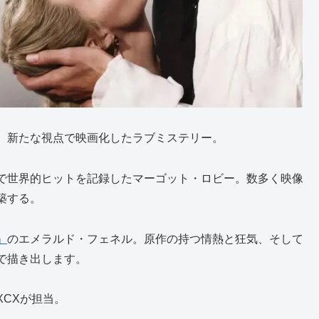
、新たな視点で映画化したラブミステリー。
で世界的ヒットを記録した
マーゴット・ロビー
。数多く映像
築する。
」
の
エメラルド・フェネル
。原作の持つ情熱と狂気、そして
で描き出します。
CX
が担当。