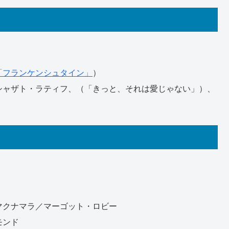
「フランケンシュタイン」
）
シャザト・ラティフ、
（「きっと、それは愛じゃない」）、
マクナマラ／マーゴット・ロビー
モンド