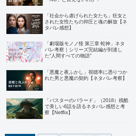
「社会から虐げられた女たち」狂女と
された女性たちの抑圧と魂の解放【ネ
タバレ感想】
「劇場版モノノ怪 第三章 蛇神」ネタ
バレ考察｜シリーズ完結編が到達し
た“人間すべての物語”
「悪魔と夜ふかし」視聴率に憑りつか
れた男と悪魔の契約【ネタバレ考察】
「バスターのバラード」（2018）残酷
で美しい6話を語るネタバレ感想と考
察【Netflix】