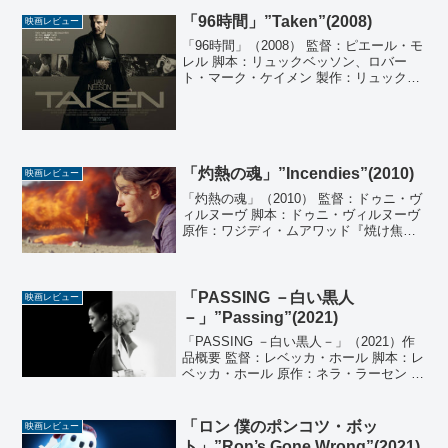
ファー、エバン・ゴールドバーグ 原案：
セス・ローゲン、エバン・ゴールドバー
「96時間」”Taken”(2008)
映画レビュー
グ、ジョナ・ヒル ...
「96時間」（2008） 監督：ピエール・モ
レル 脚本：リュックベッソン、ロバー
ト・マーク・ケイメン 製作：リュック・
ベッソン 製作総指揮：ディディエ・オア
ロ 音楽：ナサニエル・メカリー 撮影：ミ
シェル・アブラモヴィッチ 編集：フレデ
リック...
「灼熱の魂」”Incendies”(2010)
映画レビュー
「灼熱の魂」（2010） 監督：ドゥニ・ヴ
ィルヌーヴ 脚本：ドゥニ・ヴィルヌーヴ
原作：ワジディ・ムアワッド『焼け焦げ
るたましい』 製作：リュック・デリ、キ
ム・マクロー 音楽：グレゴワール・エッ
ツェル 撮影：アンドレ・トゥルパン 編
集：モニ...
「PASSING －白い黒人
映画レビュー
－」”Passing”(2021)
「PASSING －白い黒人－」（2021）作
品概要 監督：レベッカ・ホール 脚本：レ
ベッカ・ホール 原作：ネラ・ラーセン 製
作：レベッカ・ホール、フォレスト・ウ
ィテカー、ニナ・ヤン・ボンジョヴィ、
マーゴット・ハンド 音楽：デヴ・ハイン
「ロン 僕のポンコツ・ボッ
映画レビュー
ズ ...
ト」”Ron’s Gone Wrong”(2021)