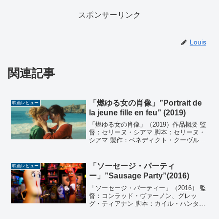
スポンサーリンク
Louis
関連記事
「燃ゆる女の肖像」”Portrait de
映画レビュー
la jeune fille en feu” (2019)
「燃ゆる女の肖像」（2019）作品概要 監
督：セリーヌ・シアマ 脚本：セリーヌ・
シアマ 製作：ベネディクト・クーヴルー
撮影：クレール・マトン 編集：ジュリア
ン・ラチェリー 衣装：ドロシー・ギロー
出演：アデル・エネル、ノエミ・メルラ
「ソーセージ・パーティ
映画レビュー
ン、ル...
ー」”Sausage Party”(2016)
「ソーセージ・パーティー」（2016） 監
督：コンラッド・ヴァーノン、グレッ
グ・ティアナン 脚本：カイル・ハンタ
ー、セス・ローゲン、アリエル・シェイ