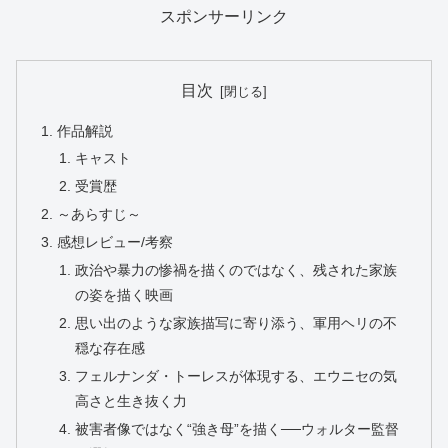
スポンサーリンク
目次
作品解説
キャスト
受賞歴
～あらすじ～
感想レビュー/考察
政治や暴力の惨禍を描くのではなく、残された家族
の姿を描く映画
思い出のような家族描写に寄り添う、軍用ヘリの不
穏な存在感
フェルナンダ・トーレスが体現する、エウニセの気
高さと生き抜く力
被害者像ではなく“強き母”を描く──ウォルター監督