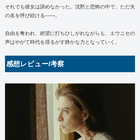
それでも彼女は諦めなかった。沈黙と恐怖の中で、ただ夫
の名を呼び続ける――。
自由を奪われ、絶望に打ちひしがれながらも、エウニセの
声はやがて時代を揺るがす静かな力となっていく。
感想レビュー/考察