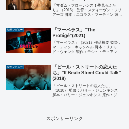
「マダム・フローレンス！夢見るふた
り」（2016） 監督：スティーヴン・フリ
アーズ 脚本：ニコラス・マーティン 製
作：マイケル・カーン、トレイシー・シ
ーウォード 製作総指揮：キャメロン・マ
クラッケン、クリスティーン・ランガ
「マーベラス」”The
映画レビュー
ン、マルコム・リッ...
Protégé”(2021)
「マーベラス」（2021）作品概要 監督：
マーティン・キャンベル 脚本：リチャー
ド・ウェンク 製作：モシュ・ディアマン
ト、アーサー・M・サルキシアン 音楽：
フォーテック 撮影：デヴィッド・タッタ
ーサル 編集：アンジェラ・M・カタンザ
「ビール・ストリートの恋人た
映画レビュー
ロ 出演...
ち」”If Beale Street Could Talk”
(2018)
「ビール・ストリートの恋人たち」
（2018） 監督：バリー・ジェンキンス
脚本：バリー・ジェンキンス 原作：ジェ
ームズ・ボールドウィン 『ビール・スト
リートに口あらば』 製作：バリー・ジェ
ンキンス、ミーガン・エリソン、デデ・
ガードナー、ジェ...
スポンサーリンク