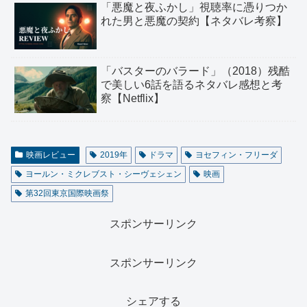
「悪魔と夜ふかし」視聴率に憑りつか
れた男と悪魔の契約【ネタバレ考察】
「バスターのバラード」（2018）残酷
で美しい6話を語るネタバレ感想と考
察【Netflix】
映画レビュー
2019年
ドラマ
ヨセフィン・フリーダ
ヨールン・ミクレブスト・シーヴェシェン
映画
第32回東京国際映画祭
スポンサーリンク
スポンサーリンク
シェアする