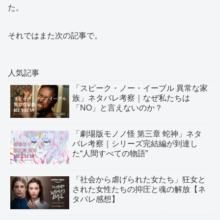
た。
それではまた次の記事で。
人気記事
「スピーク・ノー・イーブル 異常な家
族」ネタバレ考察｜なぜ私たちは
「NO」と言えないのか？
「劇場版モノノ怪 第三章 蛇神」ネタ
バレ考察｜シリーズ完結編が到達し
た“人間すべての物語”
「社会から虐げられた女たち」狂女と
された女性たちの抑圧と魂の解放【ネ
タバレ感想】