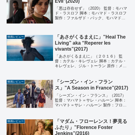
Evil”(2020)
「悪は存在せず」（2020） 監督：モハマ
ド・ラスロフ 脚本：モハマド・ラスロフ
製作：ファルザド・パック、モハマド・
ラスロフ、カーヴェ・ファーナム 音楽：
アミル・モルックポーア 撮影：アシュカ
ン・アシュカニ 編集：メイサム・ムイ
「あさがくるまえに」”Heal The
ニ、モハン...
映画レビュー
Living” aka “Reperer les
vivants”(2017)
「あさがくるまえに」（２０１６） 監
督：カテル・キレヴェレ 脚本：カテル・
キレヴェレ、ジル・トーラン 原作：メイ
リス・ド・ケランガル「あさがくるまえ
に」 製作：ダビド・ティオン、ジュスタ
ン・トーラン、フィリップ・マルタン 音
「シーズン・イン・フラン
映画レビュー
楽：アレクサンド...
ス」”A Season in France”(2017)
「シーズン・イン・フランス」（2017）
監督：マハマト＝サレ・ハルーン 脚本：
マハマト＝サレ・ハルーン 製作：フロー
レンス・スターン 音楽：ワシス・ディオ
プ 撮影：マチュー・ジョンビーニ 編集：
ジャン＝フランソワ・エリー 出演：エリ
「マダム・フローレンス！夢見る
映画レビュー
ック・...
ふたり」”Florence Foster
Jenkins”(2016)