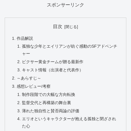
スポンサーリンク
目次
作品解説
孤独な少年とエイリアンが紡ぐ感動のSFアドベンチ
ャー
ピクサー黄金チームが贈る最新作
キャスト情報（出演者と代表作）
～あらすじ～
感想レビュー/考察
制作段階での大幅な方向転換
監督交代と再構築の舞台裏
薄れた独自性と賛否両論の評価
エリオというキャラクターが抱える孤独と閉ざされ
た心