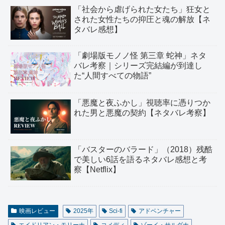
「社会から虐げられた女たち」狂女と
された女性たちの抑圧と魂の解放【ネ
タバレ感想】
「劇場版モノノ怪 第三章 蛇神」ネタ
バレ考察｜シリーズ完結編が到達し
た“人間すべての物語”
「悪魔と夜ふかし」視聴率に憑りつか
れた男と悪魔の契約【ネタバレ考察】
「バスターのバラード」（2018）残酷
で美しい6話を語るネタバレ感想と考
察【Netflix】
映画レビュー
2025年
Sci-fi
アドベンチャー
エイドリアン・モリーナ
コメディ
ゾーイ・サルダナ