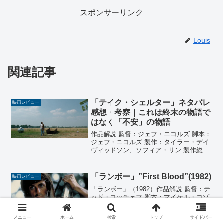
スポンサーリンク
Louis
関連記事
「テイク・シェルター」ネタバレ
映画レビュー
感想・考察｜これは終末の物語で
はなく「不安」の物語
作品解説 監督：ジェフ・ニコルズ 脚本：
ジェフ・ニコルズ 製作：タイラー・デイ
ヴィッドソン、ソフィア・リン 製作総指
揮：サラ・グリーン、ブライアン・カヴ
ァノー＝ジョーンズ、グレッグ・ストラ
ウス、コリン・ストラウス、リチャー
「ランボー」”First Blood”(1982)
映画レビュー
ド・ロスフェルド、...
「ランボー」（1982）作品解説 監督：テ
ッド・コッチェフ 脚本：マイケル・コゾ
ル、シルベスター・スタローン、ウィリ
アム・サックハイム 原作：デヴィッド・
メニュー
ホーム
検索
トップ
サイドバー
マレル 「一人だけの軍隊」 製作：バ