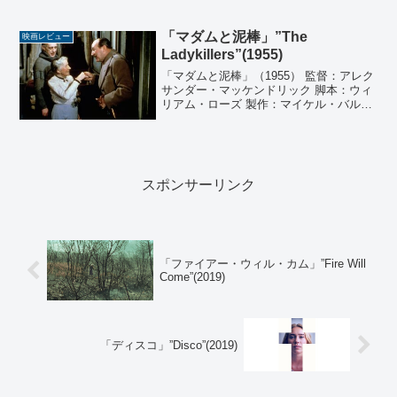
Stars」 脚本：サラ・アディナ・スミス
製作：トレヴァー・アドリー、ジョナ
コ・ドンリー、ダラ・ゴードン...
「マダムと泥棒」”The
映画レビュー
Ladykillers”(1955)
「マダムと泥棒」（1955） 監督：アレク
サンダー・マッケンドリック 脚本：ウィ
リアム・ローズ 製作：マイケル・バルコ
ン 音楽：トリストラム・キャリー 撮影：
オットー・ヘラー 編集：ジャック・ハリ
ス 出演：アレック・ギネス、ケイティ
ー・ジョ...
スポンサーリンク
「ファイアー・ウィル・カム」”Fire Will
Come”(2019)
「ディスコ」”Disco”(2019)