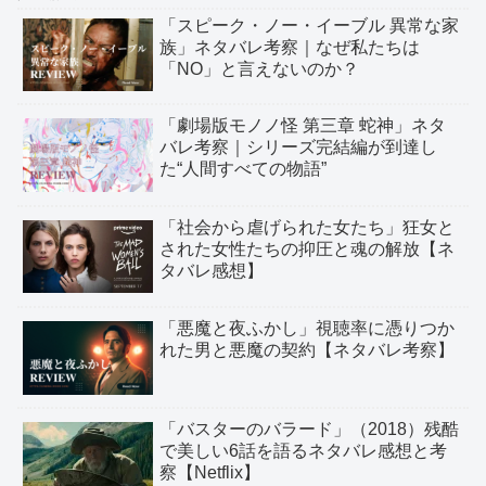
「スピーク・ノー・イーブル 異常な家
族」ネタバレ考察｜なぜ私たちは
「NO」と言えないのか？
「劇場版モノノ怪 第三章 蛇神」ネタ
バレ考察｜シリーズ完結編が到達し
た“人間すべての物語”
「社会から虐げられた女たち」狂女と
された女性たちの抑圧と魂の解放【ネ
タバレ感想】
「悪魔と夜ふかし」視聴率に憑りつか
れた男と悪魔の契約【ネタバレ考察】
「バスターのバラード」（2018）残酷
で美しい6話を語るネタバレ感想と考
察【Netflix】