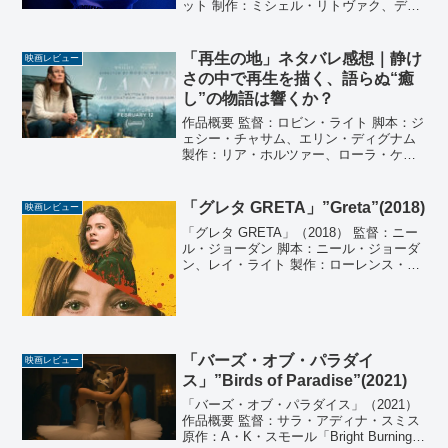
ット 制作：ミシェル・リトヴァク、デヴ
ィッド・リトヴァク、ダヴィド・イノホ
サ、D・J・グッゲンハイム、アンドリュ
ー・ローレン、ブライアン・ヤング、ク
「再生の地」ネタバレ感想｜静け
映画レビュー
リスティーン...
さの中で再生を描く、語らぬ“癒
し”の物語は響くか？
作品概要 監督：ロビン・ライト 脚本：ジ
ェシー・チャサム、エリン・ディグナム
製作：リア・ホルツァー、ローラ・ケネ
ディ、ピーター・サラフ、アリン・スチ
ュワート 製作総指揮：ロビン・ライト、
スティーヴン・ハーネス、マイケル・フ
「グレタ GRETA」”Greta”(2018)
映画レビュー
リスレフ、チャド...
「グレタ GRETA」（2018） 監督：ニー
ル・ジョーダン 脚本：ニール・ジョーダ
ン、レイ・ライト 製作：ローレンス・ベ
ンダー、ジェームズ・フリン、シドニ
ー・キンメル、ジョン・ペノッティ 製作
総指揮：メイ・ハン、ブライアン・コー
ンライヒ、...
「バーズ・オブ・パラダイ
映画レビュー
ス」”Birds of Paradise”(2021)
「バーズ・オブ・パラダイス」（2021）
作品概要 監督：サラ・アディナ・スミス
原作：A・K・スモール「Bright Burning