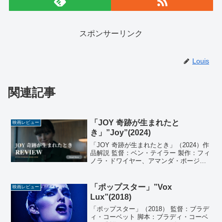
スポンサーリンク
Louis
関連記事
「JOY 奇跡が生まれたと
映画レビュー
き」”Joy”(2024)
「JOY 奇跡が生まれたとき」（2024）作
品解説 監督：ベン・テイラー 製作：フィ
ノラ・ドワイヤー、アマンダ・ポージー
製作総指揮：キャメロン・マクラッケン
原案：レイチェル・メイソン、ジャッ
ク・ソーン、エマ・ゴードン、ショー
「ポップスター」”Vox
映画レビュー
ン・トップ ...
Lux”(2018)
「ポップスター」（2018） 監督：ブラデ
ィ・コーベット 脚本：ブラディ・コーベ