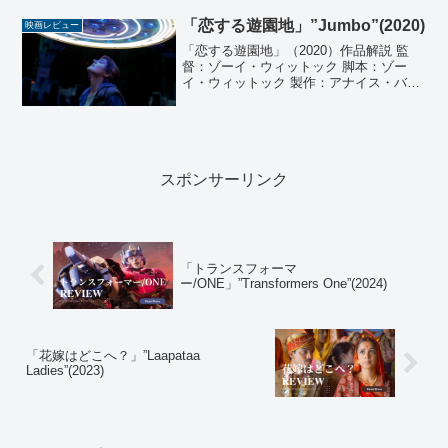
ヒ 衣装：クォン・ユジン 出演：ファン・
ジョンミン、キム・ユンジン、オ・ダル
「恋する遊園地」”Jumbo”(2020)
映画レビュー
ス、キム...
「恋する遊園地」（2020）作品解説 監
督：ゾーイ・ウィットック 脚本：ゾー
イ・ウィットック 製作：アナイス・バー
トランド 製作総指揮：マリー・ソフィ
ー・ヴォルケナー 音楽：トーマス・ルー
セル 撮影：トーマス・ビュロン 編集：ト
ーマス・フェ...
スポンサーリンク
「トランスフォーマ
ー/ONE」”Transformers One”(2024)
「花嫁はどこへ？」”Laapataa
Ladies”(2023)