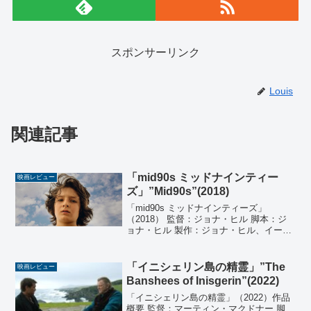
スポンサーリンク
Louis
関連記事
「mid90s ミッドナインティー
映画レビュー
ズ」”Mid90s”(2018)
「mid90s ミッドナインティーズ」
（2018） 監督：ジョナ・ヒル 脚本：ジ
ョナ・ヒル 製作：ジョナ・ヒル、イーラ
イ・ブッシュ、ケン・カオ、スコット・
ルーディン、リラ・ヤコブ 音楽：トレン
ト・レズナー、アッティカス・ロス 撮
「イニシェリン島の精霊」”The
映画レビュー
影：クリスト...
Banshees of Inisgerin”(2022)
「イニシェリン島の精霊」（2022）作品
概要 監督：マーティン・マクドナー 脚