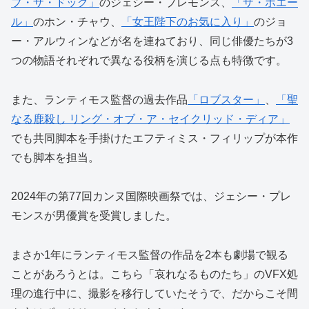
ブ・ザ・ドッグ」
のジェシー・プレモンス、
「ザ・ホエー
ル」
のホン・チャウ、
「女王陛下のお気に入り」
のジョ
ー・アルウィンなどが名を連ねており、同じ俳優たちが3
つの物語それぞれで異なる役柄を演じる点も特徴です。
また、ランティモス監督の過去作品
「ロブスター」
、
「聖
なる鹿殺し リング・オブ・ア・セイクリッド・ディア」
でも共同脚本を手掛けたエフティミス・フィリップが本作
でも脚本を担当。
2024年の第77回カンヌ国際映画祭では、ジェシー・プレ
モンスが男優賞を受賞しました。
まさか1年にランティモス監督の作品を2本も劇場で観る
ことがあろうとは。こちら「哀れなるものたち」のVFX処
理の進行中に、撮影を移行していたそうで、だからこそ間