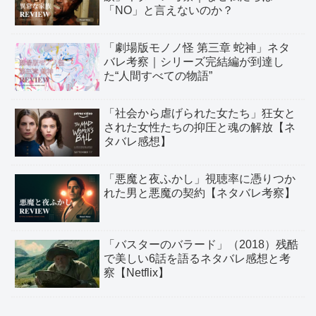
「NO」と言えないのか？
「劇場版モノノ怪 第三章 蛇神」ネタ
バレ考察｜シリーズ完結編が到達し
た“人間すべての物語”
「社会から虐げられた女たち」狂女と
された女性たちの抑圧と魂の解放【ネ
タバレ感想】
「悪魔と夜ふかし」視聴率に憑りつか
れた男と悪魔の契約【ネタバレ考察】
「バスターのバラード」（2018）残酷
で美しい6話を語るネタバレ感想と考
察【Netflix】