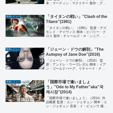
本：マーティン・マクドナー 製作：グレ
アム・ブロードベント、ピーター・チャ
ーニン、マーティン・マクドナー 音楽：
カーター・バーウェル 撮影：ベン・デイ
「タイタンの戦い」”Clash of the
映画レビュー
ヴィス 編集...
Titans”(1981)
「タイタンの戦い」（1981） 監督：デズ
モンド・デイヴィス 脚本：ビバリー・ク
ロス 製作：チャールズ・Ｈ・シニア、レ
イ・ハリーハウゼン 音楽：ローレンス・
ローゼンタール 撮影：テッド・ムーア 編
集：ティモシー・ギー 出演：ハリー・ハ
「ジェーン・ドウの解剖」”The
映画レビュー
ムリン...
Autopsy of Jane Doe”(2016)
「ジェーン・ドウの解剖」（2016） 監
督：アンドレ・ウーヴレダル 脚本：イア
ン・ゴールドバーグ、リチャード・ナイ
ン 製作 フレッド・バーガー、エリック・
ガルシア、ベン・ピュー、ロリー・エイ
トキン 製作総指揮：スチュアート・フォ
「国際市場で逢いましょ
映画レビュー
ード、マット...
う」”Ode to My Father”aka”국
제시장”(2014)
「国際市場で逢いましょう」（2014）作
品概要 監督：ユン・ジェギュン 脚本：ユ
ン・ジェギュン 音楽：イ・ビョンウ 撮
影：チェ・ヨンファン 美術：リュ・ソン