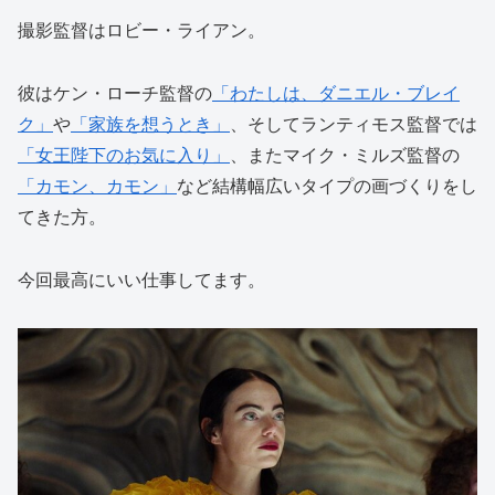
撮影監督はロビー・ライアン。
彼はケン・ローチ監督の
「わたしは、ダニエル・ブレイ
ク」
や
「家族を想うとき」
、そしてランティモス監督では
「女王陛下のお気に入り」
、またマイク・ミルズ監督の
「カモン、カモン」
など結構幅広いタイプの画づくりをし
てきた方。
今回最高にいい仕事してます。