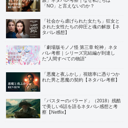
族」ネタバレ考察｜なぜ私たちは
「NO」と言えないのか？
「社会から虐げられた女たち」狂女と
された女性たちの抑圧と魂の解放【ネ
タバレ感想】
「劇場版モノノ怪 第三章 蛇神」ネタ
バレ考察｜シリーズ完結編が到達し
た“人間すべての物語”
「悪魔と夜ふかし」視聴率に憑りつか
れた男と悪魔の契約【ネタバレ考察】
「バスターのバラード」（2018）残酷
で美しい6話を語るネタバレ感想と考
察【Netflix】