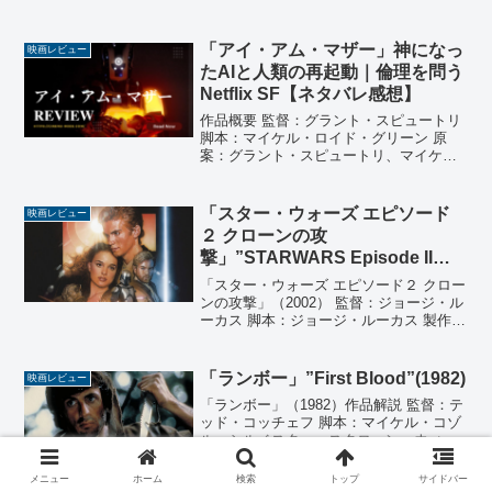
ク・ドゥ・ヴィット、パスカル・フェラ
ン 原作：マイケル・デュドク・ドゥ・ヴ
ィット 製作：鈴木敏夫、ヴァンサン・マ
「アイ・アム・マザー」神になっ
映画レビュー
ラヴァル、パスカル...
たAIと人類の再起動｜倫理を問う
Netflix SF【ネタバレ感想】
作品概要 監督：グラント・スピュートリ
脚本：マイケル・ロイド・グリーン 原
案：グラント・スピュートリ、マイケ
ル・ロイド・グリーン 製作：ケルヴィ
ン・マンロー、ティモシー・ホワイト 製
作総指揮：パリス・カシドコスタス＝ラ
「スター・ウォーズ エピソード
映画レビュー
トシス、テリー・ダガ...
２ クローンの攻
撃」”STARWARS Episode II
Attack of the Clones”(2002)
「スター・ウォーズ エピソード２ クロー
ンの攻撃」（2002） 監督：ジョージ・ル
ーカス 脚本：ジョージ・ルーカス 製作：
ジョージ・ルーカス、リック・マッカラ
ム 製作総指揮：ジョージ・ルーカス 音
楽：ジョン・ウィリアムズ 撮影：デヴィ
「ランボー」”First Blood”(1982)
映画レビュー
ッド・...
「ランボー」（1982）作品解説 監督：テ
ッド・コッチェフ 脚本：マイケル・コゾ
ル、シルベスター・スタローン、ウィリ
アム・サックハイム 原作：デヴィッド・
マレル 「一人だけの軍隊」 製作：バ
メニュー
ホーム
検索
トップ
サイドバー