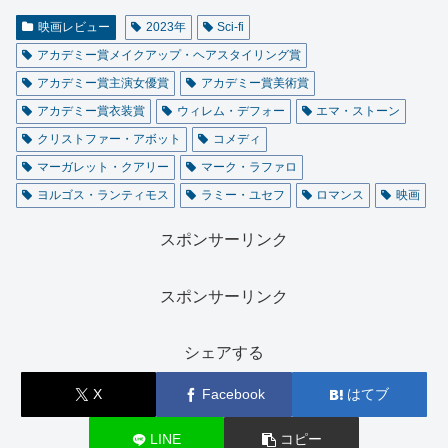
映画レビュー
2023年
Sci-fi
アカデミー賞メイクアップ・ヘアスタイリング賞
アカデミー賞主演女優賞
アカデミー賞美術賞
アカデミー賞衣装賞
ウィレム・デフォー
エマ・ストーン
クリストファー・アボット
コメディ
マーガレット・クアリー
マーク・ラファロ
ヨルゴス・ランティモス
ラミー・ユセフ
ロマンス
映画
スポンサーリンク
スポンサーリンク
シェアする
X
Facebook
はてブ
LINE
コピー