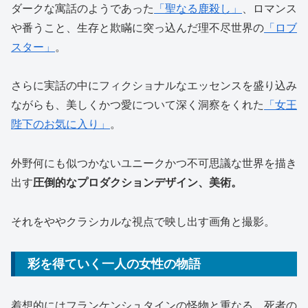
ダークな寓話のようであった
「聖なる鹿殺し」
、ロマンス
や番うこと、生存と欺瞞に突っ込んだ理不尽世界の
「ロブ
スター」
。
さらに実話の中にフィクショナルなエッセンスを盛り込み
ながらも、美しくかつ愛について深く洞察をくれた
「女王
陛下のお気に入り」
。
外野何にも似つかないユニークかつ不可思議な世界を描き
出す
圧倒的なプロダクションデザイン、美術。
それをややクラシカルな視点で映し出す画角と撮影。
彩を得ていく一人の女性の物語
着想的にはフランケンシュタインの怪物と重なる、死者の