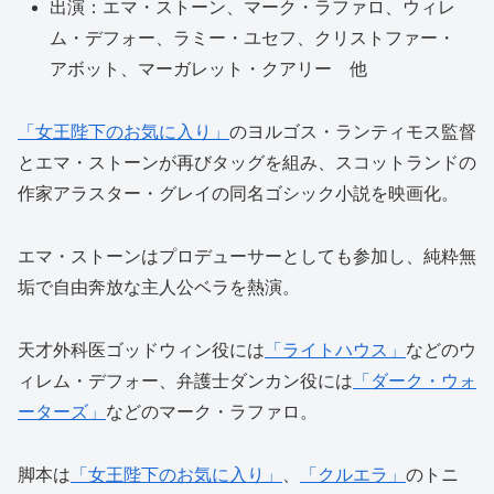
出演：エマ・ストーン、マーク・ラファロ、ウィレ
ム・デフォー、ラミー・ユセフ、クリストファー・
アボット、マーガレット・クアリー 他
「女王陛下のお気に入り」
のヨルゴス・ランティモス監督
とエマ・ストーンが再びタッグを組み、スコットランドの
作家アラスター・グレイの同名ゴシック小説を映画化。
エマ・ストーンはプロデューサーとしても参加し、純粋無
垢で自由奔放な主人公ベラを熱演。
天才外科医ゴッドウィン役には
「ライトハウス」
などのウ
ィレム・デフォー、弁護士ダンカン役には
「ダーク・ウォ
ーターズ」
などのマーク・ラファロ。
脚本は
「女王陛下のお気に入り」
、
「クルエラ」
のトニ