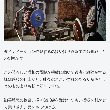
ダイナメーション炸裂するのはやはり終盤での骸骨戦士と
の剣戟です。
この恐ろしい様相の髑髏が機敏に動いて役者と殺陣をする
様は感服の仕上がり。昨今のどこかずれのあるＣＧキャラ
とのものよりも私は好きですね。
勧善懲悪の物語。様々な試練を受けつつも、機転を利かせ
て乗り越え、悪をやっつける。