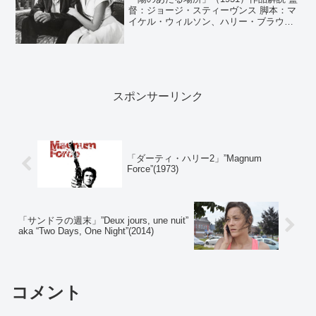
督：ジョージ・スティーヴンス 脚本：マ
イケル・ウィルソン、ハリー・ブラウン
原作：セオドア・ドライサー 「アメリ
カの悲劇」 製作：ジョージ・スティーブ
ンス 音楽：フランツ・ワックスマン 撮
影：ウィリ...
スポンサーリンク
「ダーティ・ハリー2」”Magnum
Force”(1973)
「サンドラの週末」”Deux jours, une nuit”
aka “Two Days, One Night”(2014)
コメント