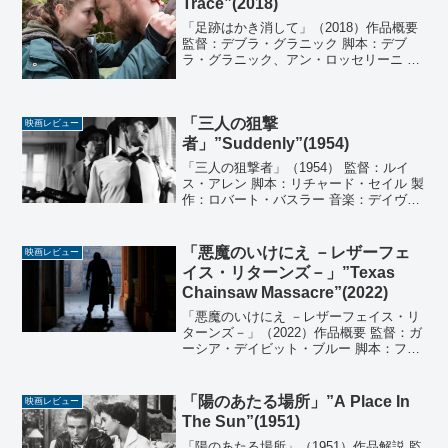
Trace”(2018)
「足跡はかき消して」（2018）作品概要
監督：デブラ・グラニック 脚本：デブ
ラ・グラニック、アン・ロッセリーニ 原
作：ピーター・ロック 『My
Abandonment』 製作：アン・ロッセリー
ニ、リンダ・レイズマン、アン・ハリソ
「三人の狙撃
ン 製作総...
映画レビュー
者」”Suddenly”(1954)
「三人の狙撃者」（1954） 監督：ルイ
ス・アレン 脚本：リチャード・セイル 製
作：ロバート・バスラー 音楽：デイヴィ
ッド・ラクシン 撮影：チャールズ・G・
クラーク 編集：ジョン・F・シュライヤ
ー 出演：フランク・シナトラ、スターリ
「悪魔のいけにえ －レザーフェ
映画レビュー
ング・ヘ...
イス・リターンズ－」”Texas
Chainsaw Massacre”(2022)
「悪魔のいけにえ －レザーフェイス・リ
ターンズ－」（2022）作品概要 監督：ガ
ーシア・デイビット・ブルー 脚本：フェ
デ・アルバレス、ロド・サヤゲス、クリ
ス・トーマス・デヴリン 製作 フェデ・ア
ルバレス、ロド・サヤゲス、キム・ヘン
「陽のあたる場所」”A Place In
映画レビュー
ケル、イア...
The Sun”(1951)
「陽のあたる場所」（1951）作品解説 監