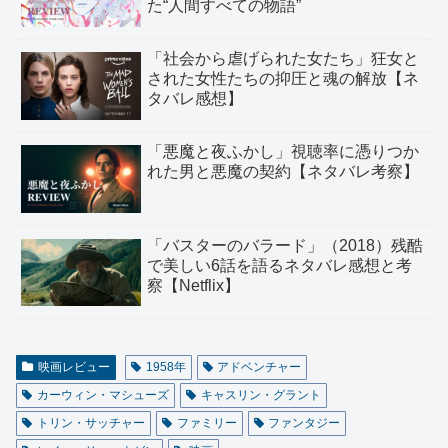
た“人間すべての物語”
「社会から虐げられた女たち」狂女と
された女性たちの抑圧と魂の解放【ネ
タバレ感想】
「悪魔と夜ふかし」視聴率に憑りつか
れた男と悪魔の契約【ネタバレ考察】
「バスターのバラード」（2018）残酷
で美しい6話を語るネタバレ感想と考
察【Netflix】
映画レビュー
1958年
アドベンチャー
カーウィン・マシューズ
キャスリン・グラント
トリン・サッチャー
ファミリー
ファンタジー