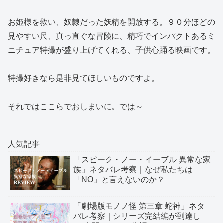
お姫様を救い、奴隷だった妖精を開放する。９０分ほどの
見やすい尺、真っ直ぐな冒険に、精巧でインパクトあるミ
ニチュア特撮が盛り上げてくれる、子供心踊る映画です。
特撮好きなら是非見てほしいものですよ。
それではここらでおしまいに。では～
人気記事
「スピーク・ノー・イーブル 異常な家
族」ネタバレ考察｜なぜ私たちは
「NO」と言えないのか？
「劇場版モノノ怪 第三章 蛇神」ネタ
バレ考察｜シリーズ完結編が到達し