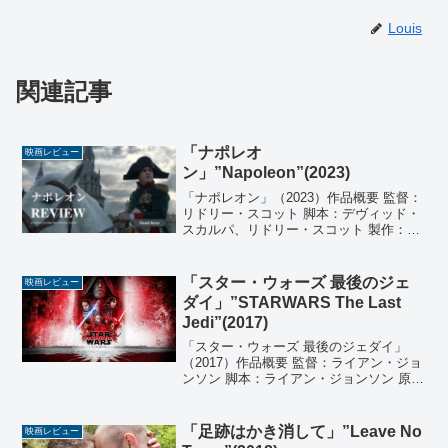
Louis
関連記事
「ナポレオ
映画レビュー
ン」”Napoleon”(2023)
「ナポレオン」（2023）作品概要 監督：
リドリー・スコット 脚本：デヴィッド・
スカルパ、リドリー・スコット 製作：リ
ドリー・スコット、ケヴィン・J・ウォル
シュ、マーク・ハッファム、ホアキン・
フェニックス 製作総指揮：レイモンド・
「スター・ウォーズ 最後のジェ
映画レビュー
カーク、エ...
ダイ」”STARWARS The Last
Jedi”(2017)
「スター・ウォーズ 最後のジェダイ」
（2017）作品概要 監督：ライアン・ジョ
ンソン 脚本：ライアン・ジョンソン 原
作：ジョージ・ルーカス 製作：キャスリ
ーン・ケネディ、ラム・バーグマン 製作
総指揮：Ｊ・Ｊ・エイブラムス、ジェイ
「足跡はかき消して」”Leave No
映画レビュー
ソン・マクガ...