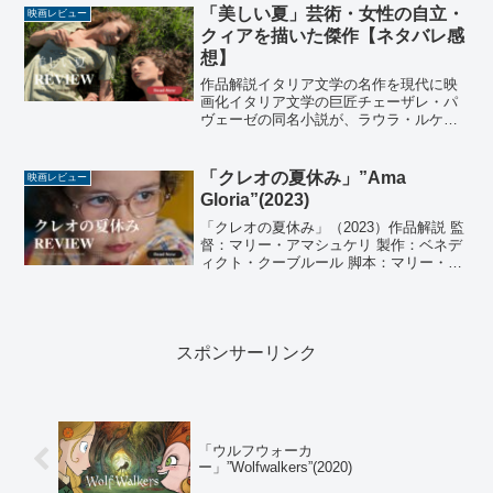
ー 出演：フランク・シナトラ、スターリ
「美しい夏」芸術・女性の自立・
映画レビュー
ング・ヘ...
クィアを描いた傑作【ネタバレ感
想】
作品解説イタリア文学の名作を現代に映
画化イタリア文学の巨匠チェーザレ・パ
ヴェーゼの同名小説が、ラウラ・ルケッ
ティ監督の手によって現代的な感性でス
クリーンに甦りました。戦争の影が静か
に迫る時代を背景に、対照的な二人の少
「クレオの夏休み」”Ama
映画レビュー
女の交流が描かれます。そ...
Gloria”(2023)
「クレオの夏休み」（2023）作品解説 監
督：マリー・アマシュケリ 製作：ベネデ
ィクト・クーブルール 脚本：マリー・ア
マシュケリ、ポーリーヌ・ゲナ 撮影：イ
ネス・タバラン 編集：スザナ・ペドロ 音
楽：ファニー・マルタン アニメーショ
ン：アリ...
スポンサーリンク
「ウルフウォーカ
ー」”Wolfwalkers”(2020)