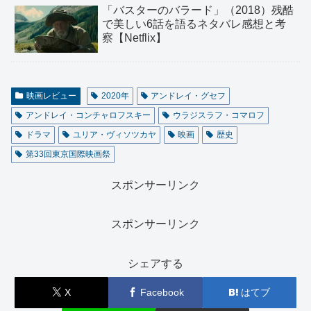
「バスターのバラード」（2018）残酷
で美しい6話を語るネタバレ感想と考
察【Netflix】
映画レビュー
2020年
アンドレイ・グセフ
アンドレイ・コンチャロフスキー
ウラジスラフ・コマロフ
ドラマ
ユリア・ヴィソツカヤ
映画
歴史
第33回東京国際映画祭
スポンサーリンク
スポンサーリンク
シェアする
X
Facebook
はてブ