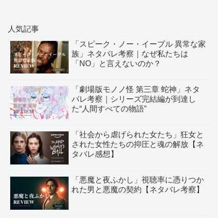
人気記事
「スピーク・ノー・イーブル 異常な家
族」ネタバレ考察｜なぜ私たちは
「NO」と言えないのか？
「劇場版モノノ怪 第三章 蛇神」ネタ
バレ考察｜シリーズ完結編が到達し
た“人間すべての物語”
「社会から虐げられた女たち」狂女と
された女性たちの抑圧と魂の解放【ネ
タバレ感想】
「悪魔と夜ふかし」視聴率に憑りつか
れた男と悪魔の契約【ネタバレ考察】