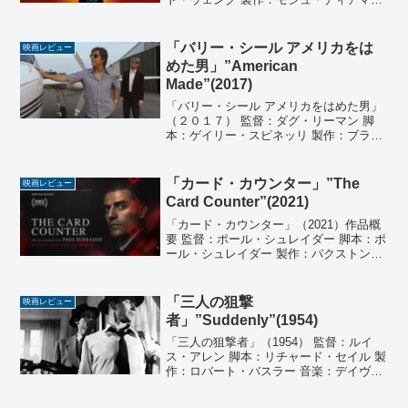
ト、アーサー・M・サルキシアン 音楽：
フォーテック 撮影：デヴィッド・タッタ
ーサル 編集：アンジェラ・M・カタンザ
「バリー・シール アメリカをは
映画レビュー
ロ 出演...
めた男」”American
Made”(2017)
「バリー・シール アメリカをはめた男」
（２０１７） 監督：ダグ・リーマン 脚
本：ゲイリー・スピネッリ 製作：ブライ
アン・グレイザー、ブライアン・オリヴ
ァー、タイラー・トンプソン、ダグ・デ
イヴィソン、キム・ロス、レイ・アンジ
「カード・カウンター」”The
映画レビュー
ェリク 製作総指揮...
Card Counter”(2021)
「カード・カウンター」（2021）作品概
要 監督：ポール・シュレイダー 脚本：ポ
ール・シュレイダー 製作：バクストン・
ポープ、ローレン・マン、デヴィッド・
ウルフ 音楽：ロバート・レヴォン・ビー
ン、ジャンカルロ・ヴルカーノ 撮影：ア
「三人の狙撃
映画レビュー
レクサンダ...
者」”Suddenly”(1954)
「三人の狙撃者」（1954） 監督：ルイ
ス・アレン 脚本：リチャード・セイル 製
作：ロバート・バスラー 音楽：デイヴィ
ッド・ラクシン 撮影：チャールズ・G・
クラーク 編集：ジョン・F・シュライヤ