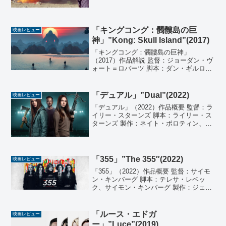
るたましい』 製作：リュック・デリ、キ
ム・マクロー 音楽：グレゴワール・エッ
ツェル 撮影：アンドレ・トゥルパン 編
集：モニ...
「キングコング：髑髏島の巨
映画レビュー
神」”Kong: Skull Island”(2017)
「キングコング：髑髏島の巨神」
（2017）作品解説 監督：ジョーダン・ヴ
ォート＝ロバーツ 脚本：ダン・ギルロ
イ、マックス・ボレンスタイン、デレ
ク・コノリー 原案：ダン・ギルロイ、ジ
ョン・ゲイティンズ 製作：トーマス・タ
「デュアル」”Dual”(2022)
映画レビュー
ル、ジョン・ジャシュー...
「デュアル」（2022）作品概要 監督：ラ
イリー・スターンズ 脚本：ライリー・ス
ターンズ 製作：ネイト・ボロティン、ア
ラム・ターツァキアン、リー・キム 、ニ
ック・スパイサー、マキシム・コットレ
イ 音楽：エマ・ルース・ランドル 撮影：
マイケル...
「355」”The 355″(2022)
映画レビュー
「355」（2022）作品概要 監督：サイモ
ン・キンバーグ 脚本：テレサ・レベッ
ク、サイモン・キンバーグ 製作：ジェシ
カ・チャステイン、ケリー・カーマイケ
ル、サイモン・キンバーグ 音楽：ジャン
キーXL（トム・ホーケンバーグ） 撮影：
「ルース・エドガ
映画レビュー
ティム・...
ー」”Luce”(2019)