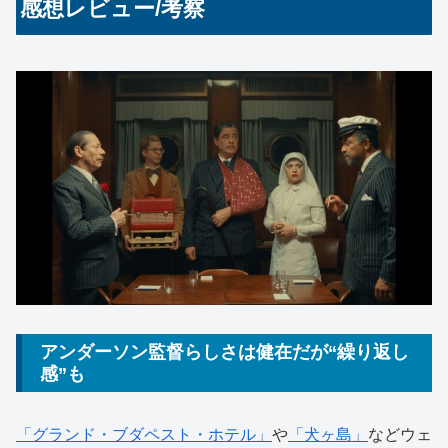
感想レビュー/考察
アンダーソン監督らしさは健在だが“繰り返し
感”も
「グランド・ブダペスト・ホテル」
や
「犬ヶ島」
などウェ