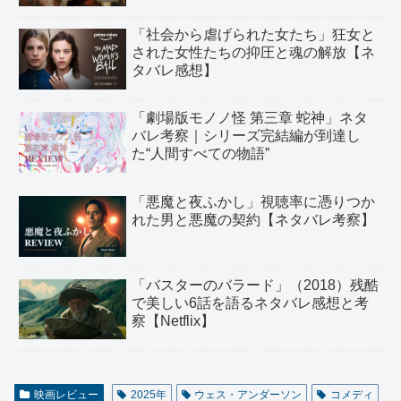
「社会から虐げられた女たち」狂女と
された女性たちの抑圧と魂の解放【ネ
タバレ感想】
「劇場版モノノ怪 第三章 蛇神」ネタ
バレ考察｜シリーズ完結編が到達し
た“人間すべての物語”
「悪魔と夜ふかし」視聴率に憑りつか
れた男と悪魔の契約【ネタバレ考察】
「バスターのバラード」（2018）残酷
で美しい6話を語るネタバレ感想と考
察【Netflix】
映画レビュー
2025年
ウェス・アンダーソン
コメディ