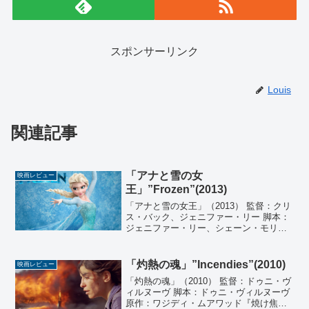
スポンサーリンク
Louis
関連記事
「アナと雪の女
映画レビュー
王」”Frozen”(2013)
「アナと雪の女王」（2013） 監督：クリ
ス・バック、ジェニファー・リー 脚本：
ジェニファー・リー、シェーン・モリス
原作：ハンス・クリスチャン・アンデル
セン 「雪の女王」 製作：ピーター・デ
ル・ヴェッチョ、ジョン・ラセター 音
「灼熱の魂」”Incendies”(2010)
映画レビュー
楽：クリスト...
「灼熱の魂」（2010） 監督：ドゥニ・ヴ
ィルヌーヴ 脚本：ドゥニ・ヴィルヌーヴ
原作：ワジディ・ムアワッド『焼け焦げ