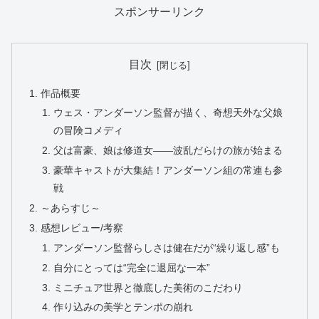
スポンサーリンク
目次
作品概要
ウェス・アンダーソン監督が描く、奇想天外な父娘
の冒険コメディ
父は富豪、娘は修道女――波乱だらけの旅が始まる
豪華キャストが大集結！アンダーソン組の常連も参
戦
～あらすじ～
感想レビュー/考察
アンダーソン監督らしさは健在だが“繰り返し感”も
自分にとっては“完全に退屈な一本”
ミニチュア世界と徹底した美術のこだわり
作り込みの美学とテンポの崩れ