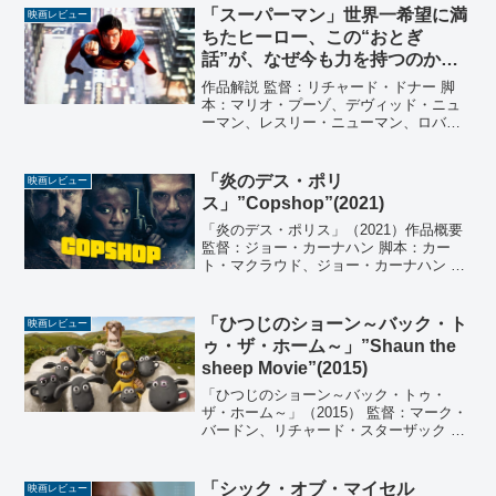
ェレミー・クレイナー、ビル・ポ...
「スーパーマン」世界一希望に満
映画レビュー
ちたヒーロー、この“おとぎ
話”が、なぜ今も力を持つのか
【ネタバレ感想】
作品解説 監督：リチャード・ドナー 脚
本：マリオ・プーゾ、デヴィッド・ニュ
ーマン、レスリー・ニューマン、ロバー
ト・ベントン 製作：ピエール・スペング
ラー 製作総指揮：イリヤ・サルキンド 音
楽：ジョン・ウィリアムズ 撮影：ジョフ
「炎のデス・ポリ
映画レビュー
リー・アンスワ...
ス」”Copshop”(2021)
「炎のデス・ポリス」（2021）作品概要
監督：ジョー・カーナハン 脚本：カー
ト・マクラウド、ジョー・カーナハン 原
案：カート・マクラウド、マーク・ウィ
リアムズ 製作：マーク・ウィリアムズ、
タイ・ダンカン、ウォーレン・ゴズ、エ
「ひつじのショーン～バック・ト
映画レビュー
リック・ゴール...
ゥ・ザ・ホーム～」”Shaun the
sheep Movie”(2015)
「ひつじのショーン～バック・トゥ・
ザ・ホーム～」（2015） 監督：マーク・
バードン、リチャード・スターザック 原
案：ニック・パーク 脚本：マーク・バー
ドン、リチャード・スターザック 製作：
ポール・キューリー、ジュリー・ロック
「シック・オブ・マイセル
映画レビュー