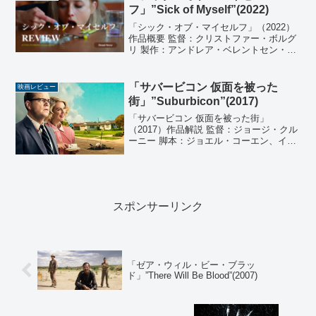
ハート 編集：...
フ」”Sick of Myself”(2022)
「シック・オブ・マイセルフ」（2022）
作品概要 監督：クリストファー・ボルグ
リ 製作：アンドレア・ベレントセン・オ
ットマール、ディベケ・ビョルクリー・
グラーベル 製作総指揮：トム・エリク・
シェセト、ミケール・フライシャー 脚
「サバービコン 仮面を被った
映画レビュー
本：クリストフ...
街」”Suburbicon”(2017)
「サバービコン 仮面を被った街」
（2017）作品解説 監督：ジョージ・クル
ーニー 脚本：ジョエル・コーエン、イー
サン・コーエン、ジョージ・クルーニ
ー、グラント・ヘスロヴ 製作：ジョー
ジ・クルーニー、グラント・ヘスロヴ、
テディ・シュワルツマン...
スポンサーリンク
「ゼア・ウィル・ビー・ブラッ
ド」”There Will Be Blood”(2007)