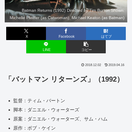
Batman Returns (1992) Directed by Tim Burton Shown:
Michelle Pfeiffer (as Catwoman), Michael Keaton (as Batman)
X
Facebook
はてブ
LINE
コピー
2018.12.02
2019.04.16
「バットマン リターンズ」（1992）
監督：ティム・バートン
脚本：ダニエル・ウォーターズ
原案：ダニエル・ウォーターズ、サム・ハム
原作：ボブ・ケイン