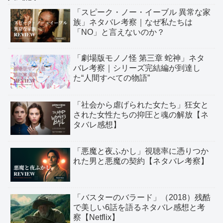
「スピーク・ノー・イーブル 異常な家
族」ネタバレ考察｜なぜ私たちは
「NO」と言えないのか？
「劇場版モノノ怪 第三章 蛇神」ネタ
バレ考察｜シリーズ完結編が到達し
た“人間すべての物語”
「社会から虐げられた女たち」狂女と
された女性たちの抑圧と魂の解放【ネ
タバレ感想】
「悪魔と夜ふかし」視聴率に憑りつか
れた男と悪魔の契約【ネタバレ考察】
「バスターのバラード」（2018）残酷
で美しい6話を語るネタバレ感想と考
察【Netflix】