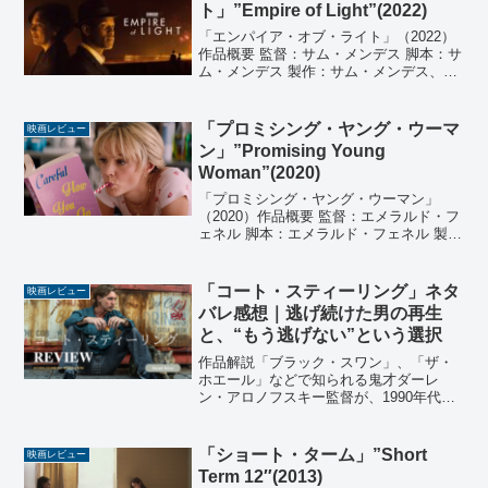
ト」”Empire of Light”(2022)
「エンパイア・オブ・ライト」（2022）
作品概要 監督：サム・メンデス 脚本：サ
ム・メンデス 製作：サム・メンデス、ピ
ッパ・ハリス 製作総指揮：マイケル・レ
ーマン、ジュリー・パスター 音楽：トレ
ント・レズナー、アッティカス・ロス 撮
「プロミシング・ヤング・ウーマ
映画レビュー
影：ロジ...
ン」”Promising Young
Woman”(2020)
「プロミシング・ヤング・ウーマン」
（2020）作品概要 監督：エメラルド・フ
ェネル 脚本：エメラルド・フェネル 製
作：エメラルド・フェネル、トム・アッ
カーリー、ベン・ブラウニング、アシュ
リー・フォックス、ジョシー・マクナマ
「コート・スティーリング」ネタ
映画レビュー
ラ、マーゴット・ロ...
バレ感想｜逃げ続けた男の再生
と、“もう逃げない”という選択
作品解説「ブラック・スワン」、「ザ・
ホエール」などで知られる鬼才ダーレ
ン・アロノフスキー監督が、1990年代の
ニューヨークを舞台に描くクライムアク
ション作品。主演には、「エルヴィス」
でアカデミー主演男優賞にノミネートさ
「ショート・ターム」”Short
映画レビュー
れたオースティン・バト...
Term 12″(2013)