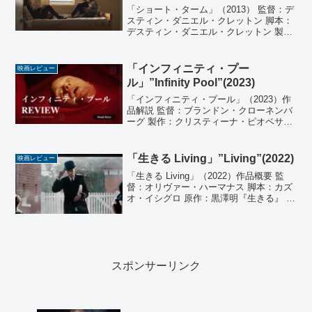
「ショート・ターム」（2013） 監督：デ
スティン・ダニエル・クレットン 脚本：
デスティン・ダニエル・クレットン 製
作：マーレン・オルソン、アシャー・ゴ
ールドスタイン、ジョシュア・アストラ
キャン、ロン・ネイジャー 製作総指揮：
「インフィニティ・プー
映画レビュー
フレドリック・...
ル」”Infinity Pool”(2023)
「インフィニティ・プール」（2023）作
品解説 監督：ブランドン・クローネンバ
ーグ 製作：クリスティーナ・ピオベサ
ン、ノア・セガン 製作総指揮：ジェフ・
ドイッチマン、エミリー・トーマス、ト
ム・クイン、ライアン・ヘラー、マイケ
「生きる Living」”Living”(2022)
映画レビュー
ル・ブルーム、マ...
「生きる Living」（2022）作品概要 監
督：オリヴァー・ハーマナス 脚本：カズ
オ・イシグロ 原作：黒澤明『生きる』 製
作：スティーヴン・ウーリー、エリザベ
ス・カールセン 製作総指揮：ノーマン・
メリー、ピーター・ハンプデン、ショー
ン・...
スポンサーリンク