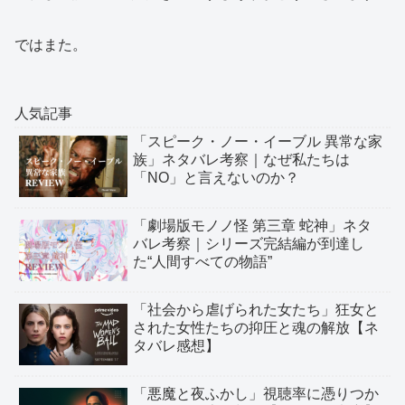
ではまた。
人気記事
「スピーク・ノー・イーブル 異常な家
族」ネタバレ考察｜なぜ私たちは
「NO」と言えないのか？
「劇場版モノノ怪 第三章 蛇神」ネタ
バレ考察｜シリーズ完結編が到達し
た“人間すべての物語”
「社会から虐げられた女たち」狂女と
された女性たちの抑圧と魂の解放【ネ
タバレ感想】
「悪魔と夜ふかし」視聴率に憑りつか