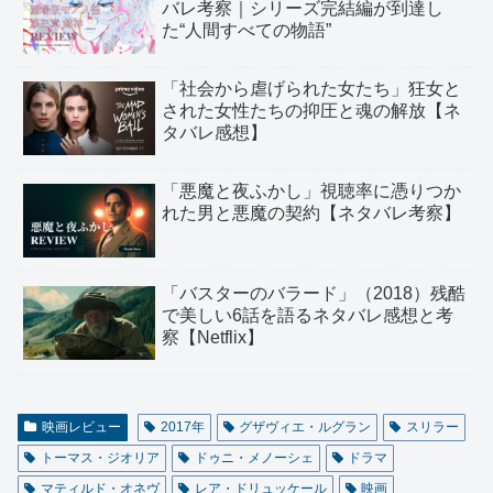
バレ考察｜シリーズ完結編が到達し
た“人間すべての物語”
「社会から虐げられた女たち」狂女と
された女性たちの抑圧と魂の解放【ネ
タバレ感想】
「悪魔と夜ふかし」視聴率に憑りつか
れた男と悪魔の契約【ネタバレ考察】
「バスターのバラード」（2018）残酷
で美しい6話を語るネタバレ感想と考
察【Netflix】
映画レビュー
2017年
グザヴィエ・ルグラン
スリラー
トーマス・ジオリア
ドゥニ・メノーシェ
ドラマ
マティルド・オネヴ
レア・ドリュッケール
映画