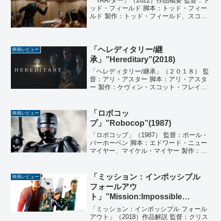
「TAR/ター」（2022）作品概要 監督：ト
ッド・フィールド 脚本：トッド・フィー
ルド 製作：トッド・フィールド、スコッ
ト・ランバート、アレクサンドラ・ミル
チャン 製作総指揮：ケイト・ブランシェ
ット、フィル・ハント、スティーヴン・
ケリハー...
「ヘレディタリー/継
映画レビュー
承」”Hereditary”(2018)
「ヘレディタリー/継承」（２０１８） 監
督：アリ・アスター 脚本：アリ・アスタ
ー 製作：ケヴィン・スコット・フレイク
ス、ラース・クヌードセン、パディ・パ
トリック 製作総指揮：トニ・コレット、
ライアン・クレストン、ガブリエル・バ
「ロボコッ
映画レビュー
ーン、ジョナサ...
プ」”Robocop”(1987)
「ロボコップ」（1987） 監督：ポール・
バーホーベン 脚本：エドワード・ニュー
マイヤー、マイケル・マイヤー 製作：ア
ーン・Ｌ・シュミット 製作総指揮：ジョ
ン・デイビソン 音楽：ベイジル・ポール
ドゥリス 撮影：ヨスト・ヴァカーノ、ソ
「ミッション：インポッシブル
映画レビュー
ル・ネグ...
フォールアウ
ト」”Mission:Impossible
Fallout”(2018)
「ミッション：インポッシブル フォール
アウト」（2018）作品解説 監督：クリス