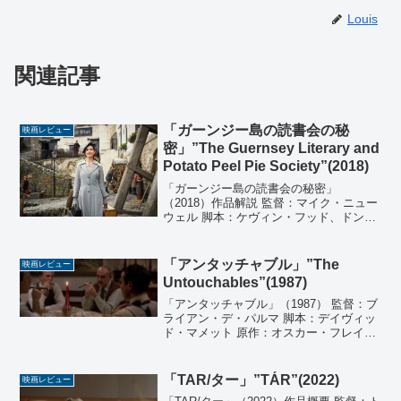
Louis
関連記事
「ガーンジー島の読書会の秘
映画レビュー
密」”The Guernsey Literary and
Potato Peel Pie Society”(2018)
「ガーンジー島の読書会の秘密」
（2018）作品解説 監督：マイク・ニュー
ウェル 脚本：ケヴィン・フッド、ドン・
ルース、トーマス・ベズーチャ 原作：メ
アリー・アン・シェイファー、 アニー・
バロウズ 『ガーンジー島の読書会』 製
「アンタッチャブル」”The
映画レビュー
作：ポーラ・メイ...
Untouchables”(1987)
「アンタッチャブル」（1987） 監督：ブ
ライアン・デ・パルマ 脚本：デイヴィッ
ド・マメット 原作：オスカー・フレイリ
ー 製作：アート・リンソン 音楽：エンニ
オ・モリコーネ 撮影：スティーブン・
Ｈ・ブラム 編集：ジェラルド・Ｂ・グリ
「TAR/ター」”TÁR”(2022)
映画レビュー
ーンバー...