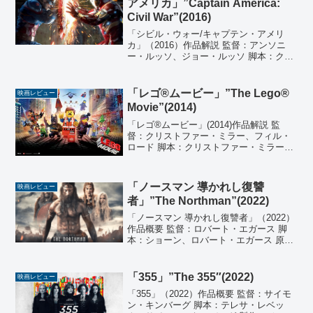
アメリカ」”Captain America:
Civil War”(2016)
「シビル・ウォー/キャプテン・アメリ
カ」（2016）作品解説 監督：アンソニ
ー・ルッソ、ジョー・ルッソ 脚本：クリ
ストファー・マルクス、スティーヴン・
マクフィーリー 原案：マーク・ミラー、
スティーブ・マクニーブン 「シビル・
「レゴ®ムービー」”The Lego®
映画レビュー
ウォー」 原作：...
Movie”(2014)
「レゴ®ムービー」(2014)作品解説 監
督：クリストファー・ミラー、フィル・
ロード 脚本：クリストファー・ミラー、
フィル・ロード 製作：クリストファー・
ミラー、フィル・ロード、ケビン・ハー
ゲマン、ダン・ハーゲマン 音楽：マー
「ノースマン 導かれし復讐
映画レビュー
ク・マザースボ...
者」”The Northman”(2022)
「ノースマン 導かれし復讐者」（2022）
作品概要 監督：ロバート・エガース 脚
本：ショーン、ロバート・エガース 原
作：サクソ・グラマティクス「アムレー
トの伝説」 製作：マーク・ハッファム、
ラース・クヌーセン、ロバート・エガー
「355」”The 355″(2022)
映画レビュー
ス、アレクサン...
「355」（2022）作品概要 監督：サイモ
ン・キンバーグ 脚本：テレサ・レベッ