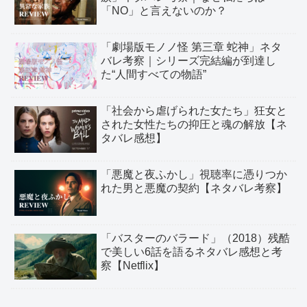
「NO」と言えないのか？
「劇場版モノノ怪 第三章 蛇神」ネタ
バレ考察｜シリーズ完結編が到達し
た“人間すべての物語”
「社会から虐げられた女たち」狂女と
された女性たちの抑圧と魂の解放【ネ
タバレ感想】
「悪魔と夜ふかし」視聴率に憑りつか
れた男と悪魔の契約【ネタバレ考察】
「バスターのバラード」（2018）残酷
で美しい6話を語るネタバレ感想と考
察【Netflix】