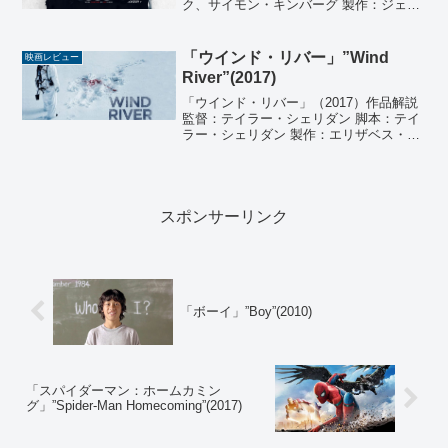
ク、サイモン・キンバーグ 製作：ジェシ
カ・チャステイン、ケリー・カーマイケ
ル、サイモン・キンバーグ 音楽：ジャン
キーXL（トム・ホーケンバーグ） 撮影：
「ウインド・リバー」”Wind
映画レビュー
ティム・...
River”(2017)
「ウインド・リバー」（2017）作品解説
監督：テイラー・シェリダン 脚本：テイ
ラー・シェリダン 製作：エリザベス・
Ａ・ベル、ピーター・バーグ、ウェイ
ン・ロジャース、マシュー・ジョージ、
ベイジル・イヴァニク 音楽：ニック・ケ
イヴ、ウォーレン...
スポンサーリンク
「ボーイ」”Boy”(2010)
「スパイダーマン：ホームカミン
グ」”Spider-Man Homecoming”(2017)