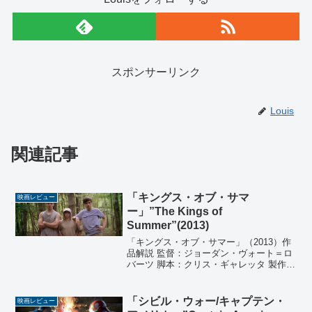
スポンサーリンク
Louis
関連記事
「キングス・オブ・サマ
映画レビュー
ー」”The Kings of
Summer”(2013)
「キングス・オブ・サマー」（2013）作
品解説 監督：ジョーダン・ヴォート＝ロ
バーツ 脚本：クリス・ギャレッタ 製作：
タイラー・デビッドソン、ピーター・サ
ラフ、ジョン・ホッジェス 音楽：ライア
ン・ミラー 撮影：ロス・リエージュ 編
「シビル・ウォー/キャプテン・
映画レビュー
集：テレル...