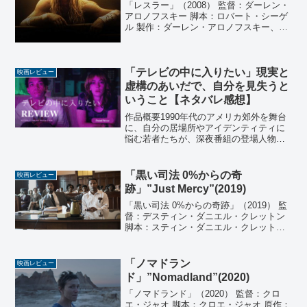
「レスラー」（2008） 監督：ダーレン・
アロノフスキー 脚本：ロバート・シーゲ
ル 製作：ダーレン・アロノフスキー、ス
コット・フランクリン 製作総指揮：ヴィ
ンセント・マラヴァル、アニエス・メン
トル、ジェニファー・ロス 音楽：クリン
ト・マンセ...
「テレビの中に入りたい」現実と
映画レビュー
虚構のあいだで、自分を見失うと
いうこと【ネタバレ感想】
作品概要1990年代のアメリカ郊外を舞台
に、自分の居場所やアイデンティティに
悩む若者たちが、深夜番組の登場人物に
自らを重ねながら現実と幻想の狭間でも
がく姿を描く。孤独や現実逃避、メディ
アとの関係性を不穏かつ幻想的なトーン
「黒い司法 0%からの奇
映画レビュー
で描いたスリラー作品...
跡」”Just Mercy”(2019)
「黒い司法 0%からの奇跡」（2019） 監
督：デスティン・ダニエル・クレットン
脚本：スティン・ダニエル・クレット
ン、アンドリュー・ラナム 原作：ブライ
アン・スティーヴンソン『黒い司法 黒人
死刑大国アメリカの冤罪と闘う』 製作：
「ノマドラン
映画レビュー
ギル・ネッ...
ド」”Nomadland”(2020)
「ノマドランド」（2020） 監督：クロ
エ・ジャオ 脚本：クロエ・ジャオ 原作：