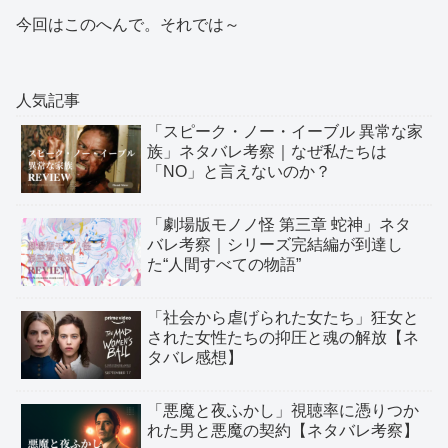
今回はこのへんで。それでは～
人気記事
「スピーク・ノー・イーブル 異常な家
族」ネタバレ考察｜なぜ私たちは
「NO」と言えないのか？
「劇場版モノノ怪 第三章 蛇神」ネタ
バレ考察｜シリーズ完結編が到達し
た“人間すべての物語”
「社会から虐げられた女たち」狂女と
された女性たちの抑圧と魂の解放【ネ
タバレ感想】
「悪魔と夜ふかし」視聴率に憑りつか
れた男と悪魔の契約【ネタバレ考察】