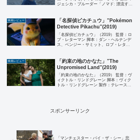
ジェシカ・ブルーダー「ノマド: 漂流する
高齢労働者たち」 製作：モリー・アッシ
ャー、ダン・ジャンヴェイ、クロエ・ジ
ャオ、ピーター・スピアース 音楽：ルド
「名探偵ピカチュウ」”Pokémon
映画レビュー
ヴィコ・...
Detective Pikachu”(2019)
「名探偵ピカチュウ」（2019） 監督：ロ
ブ・レターマン 脚本：ダン・ヘルナンデ
ス、ベンジー・サミット、ロブ・レター
マン、デレク・コノリー 製作：メアリ
ー・ペアレント、ケイル・ボイター、片
上秀長、ドン・ワッゴーマン 製作総指
「約束の地のかなた」”The
映画レビュー
揮：ジョセフ・M...
Unpromised Land”(2019)
「約束の地のかなた」（2019） 監督：ヴ
ィクトル・リンドグレーン 脚本：ヴィク
トル・リンドグレーン 製作：テレース・
ヘーグベリ 音楽：アンダース・リンド 撮
影：ラスムス・ウェスト 編集：ヴィクト
ル・リンドグレーン、ヴィクトル・ヨハ
ンソン ...
スポンサーリンク
「マンチェスター・バイ・ザ・シー」悲