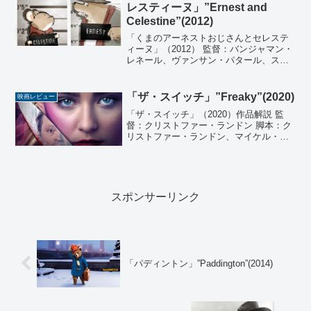
ジェームズ・...
レスティーヌ」”Ernest and
Celestine”(2012)
「くまのアーネストおじさんとセレステ
ィーヌ」（2012） 監督：バンジャマン・
レネール、ヴァンサン・パタール、ステ
ファン・オビエ 脚本：ダニエル・ペナッ
ク 原作：ガブリエル・ヴィンセント 製
作：ディディエ・ブリュネール 出演：ラ
「ザ・スイッチ」”Freaky”(2020)
映画レビュー
ンベール・ウ...
「ザ・スイッチ」（2020）作品解説 監
督：クリストファー・ランドン 脚本：ク
リストファー・ランドン、マイケル・ケ
ネディ 製作：ジェイソン・ブラム、アダ
ム・ヘンドリックス 製作総指揮：ザッ
ク・ロック、グレッグ・ギルレス 音楽：
ベアー・マク...
スポンサーリンク
「パディントン」”Paddington”(2014)