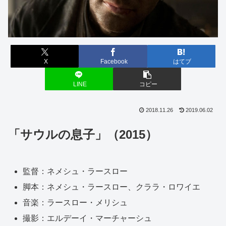
X
Facebook
はてブ
LINE
コピー
2018.11.26
2019.06.02
「サウルの息子」（2015）
監督：ネメシュ・ラースロー
脚本：ネメシュ・ラースロー、クララ・ロワイエ
音楽：ラースロー・メリシュ
撮影：エルデーイ・マーチャーシュ