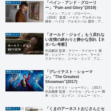
ー、ダン・リン、セス・グラハム＝スミ
「ペイン・アンド・グローリ
映画レビュー
ス、...
ー」”Pain and Glory”(2019)
「ペイン・アンド・グローリー」
（2019） 監督：ペドロ・アルモドバル
脚本：ペドロ・アルモドバル 製作：アグ
スティン・アルモドバル 音楽：アルベル
ト・イグレシアス 撮影：ホセ・ルイス・
アルカイネ 編集：テレサ・フォント 衣
「オールド・ジョイ」もう戻れな
映画レビュー
装：パオラ・トレ...
い友情の終わりと静かな別れ【ネ
タバレ考察】
作品解説 監督：ケリー・ライカート 製
作：ジュリー・フィッシャー、ラース・
クヌードセン、ニール・コップ、アニシ
ュ・サビアーニ、ジェイ・バン・ホイ 製
作総指揮：ジョシュア・ブルーム、トッ
ド・ヘインズ、マイク・S・ライアン、ラ
「グレイテスト・ショーマ
映画レビュー
ジェン・サビアーニ...
ン」”The Greatest
Showman”(2017)
「グレイテスト・ショーマン」（2017）
作品概要 監督：マイケル・グレイシー 脚
本：ビル・コンドン、ジェニー・ビック
ス 原案：ジェニー・ビックス 製作：ロー
レンス・マーク、ピーター・チャーニ
ン、ジェンノ・トッピング 製作総指揮：
「くまのアーネストおじさんとセ
映画レビュー