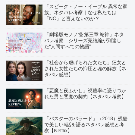
「スピーク・ノー・イーブル 異常な家
族」ネタバレ考察｜なぜ私たちは
「NO」と言えないのか？
「劇場版モノノ怪 第三章 蛇神」ネタ
バレ考察｜シリーズ完結編が到達し
た“人間すべての物語”
「社会から虐げられた女たち」狂女と
された女性たちの抑圧と魂の解放【ネ
タバレ感想】
「悪魔と夜ふかし」視聴率に憑りつか
れた男と悪魔の契約【ネタバレ考察】
「バスターのバラード」（2018）残酷
で美しい6話を語るネタバレ感想と考
察【Netflix】