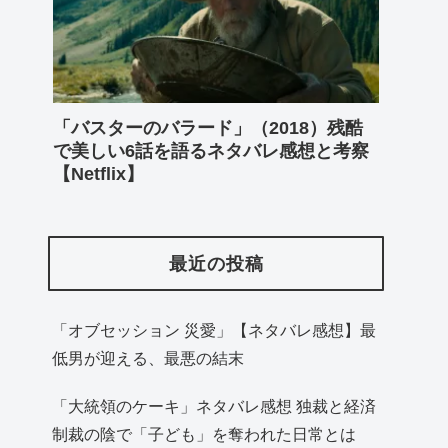
「バスターのバラード」（2018）残酷
で美しい6話を語るネタバレ感想と考察
【Netflix】
最近の投稿
「オブセッション 災愛」【ネタバレ感想】最
低男が迎える、最悪の結末
「大統領のケーキ」ネタバレ感想 独裁と経済
制裁の陰で「子ども」を奪われた日常とは