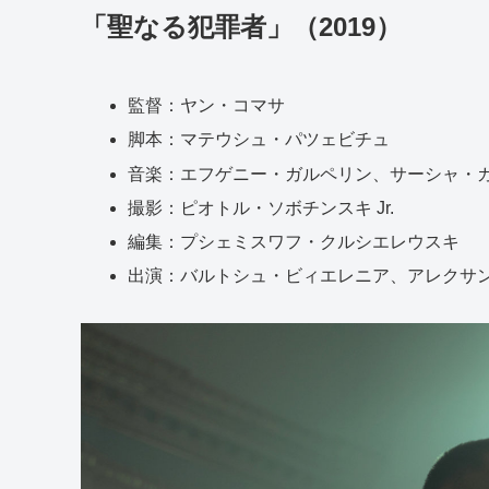
「聖なる犯罪者」（2019）
監督：ヤン・コマサ
脚本：マテウシュ・パツェビチュ
音楽：エフゲニー・ガルペリン、サーシャ・
撮影：ピオトル・ソボチンスキ Jr.
編集：プシェミスワフ・クルシエレウスキ
出演：バルトシュ・ビィエレニア、アレクサ