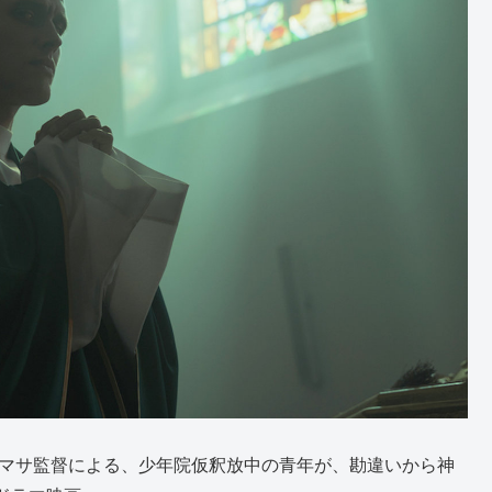
コマサ監督による、少年院仮釈放中の青年が、勘違いから神