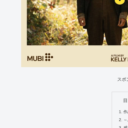
スポ
目
作
～
感