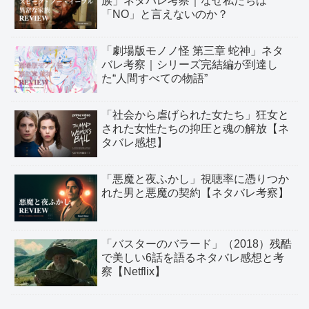
族」ネタバレ考察｜なぜ私たちは
「NO」と言えないのか？
「劇場版モノノ怪 第三章 蛇神」ネタ
バレ考察｜シリーズ完結編が到達し
た“人間すべての物語”
「社会から虐げられた女たち」狂女と
された女性たちの抑圧と魂の解放【ネ
タバレ感想】
「悪魔と夜ふかし」視聴率に憑りつか
れた男と悪魔の契約【ネタバレ考察】
「バスターのバラード」（2018）残酷
で美しい6話を語るネタバレ感想と考
察【Netflix】