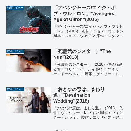
ニュートン・ハワード 撮影：ディオン・
ビーブ、ポール・キャメロン 編集：ジ
「アベンジャーズ/エイジ・オ
映画レビュー
ム・ミラー...
ブ・ウルトロン」”Avengers:
Age of Ultron”(2015)
「アベンジャーズ/エイジ・オブ・ウルト
ロン」（2015） 監督：ジョス・ウェドン
脚本：ジョス・ウェドン 原作：スタン・
リー、ジャック・カービー 製作：ケビ
ン・ファイギ 製作総指揮：ヴィクトリ
ア・アロンソ、ジェレミー・レイチャ
「死霊館のシスター」”The
映画レビュー
ム、スタン・リ...
Nun”(2018)
「死霊館のシスター」（2018）作品解説
監督：コリン・ハーディ 脚本：ゲイリ
ー・ドーベルマン 原案：ゲイリー・ドー
ベルマン、ジェームズ・ワン 製作：ピー
ター・サフラン、ジェームズ・ワン 音
楽：アベル・コジェニオウスキ 撮影：マ
「おとなの恋は、まわり
映画レビュー
キシム・アレ...
道」”Destination
Wedding”(2018)
「おとなの恋は、まわり道」（2018） 監
督：ヴィクター・レヴィン 脚本：ヴィク
ター・レヴィン 製作：エリザベス・デ
ル、ゲイル・ライオン、ロバート・ジョ
ーンズ 音楽：ウィリアム・ロス 撮影：ジ