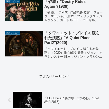
ョルジョ・スカリ 編集：マット・マドッ
「砂塵」”Destry Rides
映画レビュー
クス 出演...
Again”(1939)
「砂塵」（1939）作品概要 監督：ジョー
ジ・マーシャル 脚本：フェリックス・ジ
ャクソン、ガートルード・パーセル、ヘ
ンリー・マイヤーズ 原作：マックス・ブ
ランド 製作：ジョー・パスターナク 音
楽：フランク・スキナー 撮影：ハル・モ
「クワイエット・プレイス 破ら
映画レビュー
ーア 編集...
れた沈黙」”A Quiet Place
Part2″(2020)
「クワイエット・プレイス 破られた沈
黙」（2020）作品解説 監督：ジョン・ク
ラシンスキー 脚本：ジョン・クラシンス
キー 製作：マイケル・ベイ、アンドリュ
ー・フォーム、ブラッドリー・フラー 製
作総指揮：ジョン・クラシンスキー、ア
リソン・シー...
スポンサーリンク
「COLD WAR あの歌、2つの心」”Cold
War”(2018)