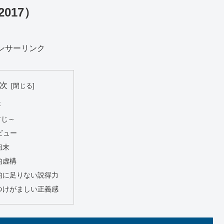
017）
ンサーリンク
次
要
すじ～
ビュー
粗末
的虚構
的に足りない説得力
つけがましい正義感