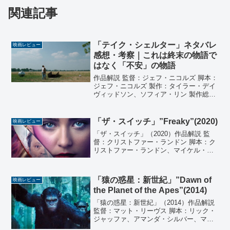
関連記事
「テイク・シェルター」ネタバレ
映画レビュー
感想・考察｜これは終末の物語で
はなく「不安」の物語
作品解説 監督：ジェフ・ニコルズ 脚本：
ジェフ・ニコルズ 製作：タイラー・デイ
ヴィッドソン、ソフィア・リン 製作総指
揮：サラ・グリーン、ブライアン・カヴ
ァノー＝ジョーンズ、グレッグ・ストラ
ウス、コリン・ストラウス、リチャー
「ザ・スイッチ」”Freaky”(2020)
映画レビュー
ド・ロスフェルド、...
「ザ・スイッチ」（2020）作品解説 監
督：クリストファー・ランドン 脚本：ク
リストファー・ランドン、マイケル・ケ
ネディ 製作：ジェイソン・ブラム、アダ
ム・ヘンドリックス 製作総指揮：ザッ
ク・ロック、グレッグ・ギルレス 音楽：
「猿の惑星：新世紀」”Dawn of
映画レビュー
ベアー・マク...
the Planet of the Apes”(2014)
「猿の惑星：新世紀」（2014）作品解説
監督：マット・リーヴス 脚本：リック・
ジャッファ、アマンダ・シルバー、マー
ク・ボンバック 製作：ピーター・チャニ